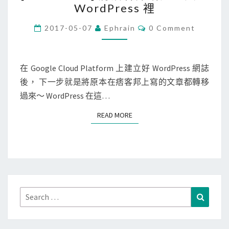
題
章
WordPress 裡
o
，
r
C
讓
2017-05-07
Ephrain
0 Comment
O
d
精
M
M
P
選
E
r
N
在 Google Cloud Platform 上建立好 WordPress 網誌
圖
T
e
後， 下一步就是將原本在痞客邦上寫的文章都轉移
片
S
s
過來～ WordPress 在這…
出
s
現
READ MORE
READ MORE
]
在
將
文
痞
章
客
標
邦
題
網
Search
的
Search
誌
for:
下
匯
面