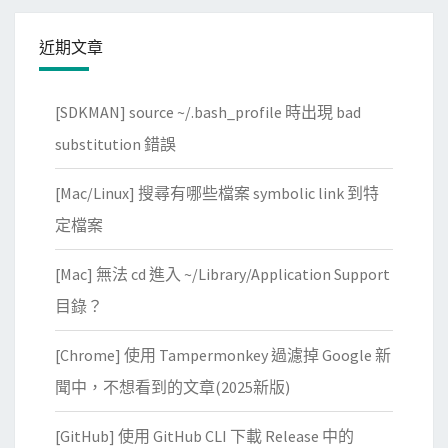
入
至
近期文章
W
o
[SDKMAN] source ~/.bash_profile 時出現 bad
r
d
substitution 錯誤
P
[Mac/Linux] 搜尋有哪些檔案 symbolic link 到特
r
e
定檔案
s
[Mac] 無法 cd 進入 ~/Library/Application Support
s
裡
目錄？
[Chrome] 使用 Tampermonkey 過濾掉 Google 新
聞中，不想看到的文章(2025新版)
[GitHub] 使用 GitHub CLI 下載 Release 中的