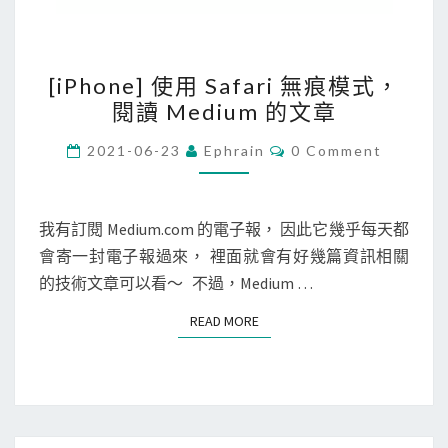
[
[iPhone] 使用 Safari 無痕模式，
i
閱讀 Medium 的文章
P
h
C
2021-06-23
Ephrain
0 Comment
O
o
M
M
n
E
e
N
我有訂閱 Medium.com 的電子報， 因此它幾乎每天都
T
]
會寄一封電子報過來， 裡面就會有好幾篇資訊相關
S
使
的技術文章可以看～ 不過，Medium …
用
READ MORE
READ MORE
S
a
f
a
r