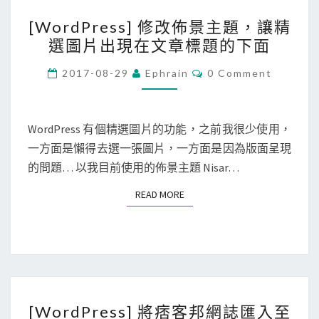
[
i
[WordPress] 修改佈景主題，讓精
W
無
選圖片出現在文章標題的下面
o
痕
r
C
模
2017-08-29
Ephrain
0 Comment
O
d
式
M
M
P
，
E
r
N
WordPress 有個精選圖片的功能，之前我很少使用，
閱
T
e
一方面是懶得去選一張圖片，一方面是因為版面呈現
讀
S
s
的問題… 以我目前使用的佈景主題 Nisar…
M
s
e
READ MORE
READ MORE
]
d
修
i
改
u
佈
m
景
的
[
主
文
[WordPress] 將痞客邦網誌匯入至
W