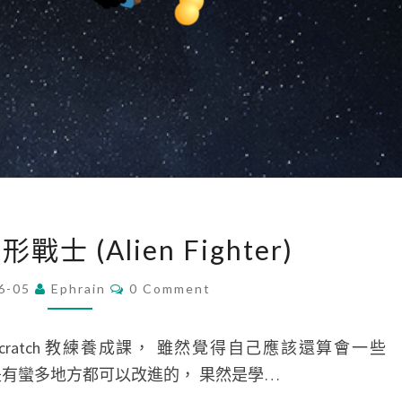
[
異形戰士 (Alien Fighter)
S
c
C
6-05
Ephrain
0 Comment
O
r
M
M
a
E
ratch 教練養成課， 雖然覺得自己應該還算會一些
N
t
T
現還是有蠻多地方都可以改進的， 果然是學…
S
c