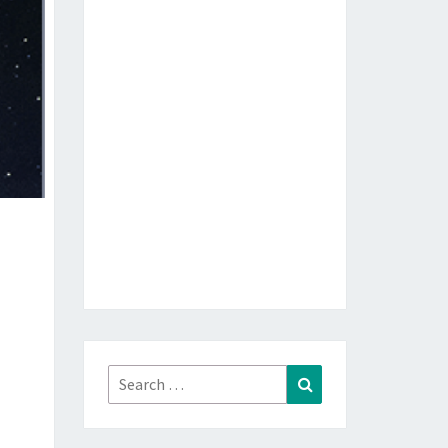
Search
Search
for: