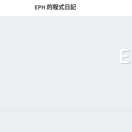
Skip
EPH 的程式日記
to
content