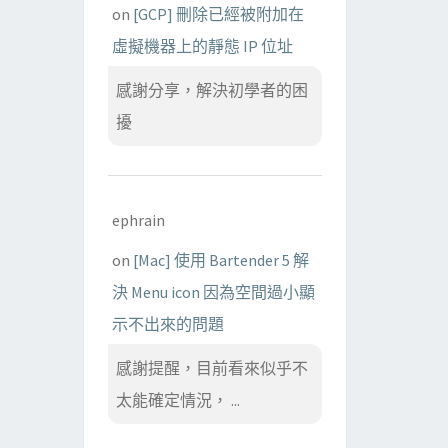
on
[GCP] 刪除已經被附加在
虛擬機器上的靜態 IP 位址
感謝分享，解決初學者的困
擾
ephrain
on
[Mac] 使用 Bartender 5 解
決 Menu icon 因為空間過小顯
示不出來的問題
感謝提醒，目前看來似乎不
太能確定情況， ...