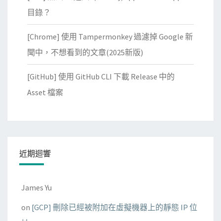
加
目錄？
下
[Chrome] 使用 Tampermonkey 過濾掉 Google 新
一
集
聞中，不想看到的文章(2025新版)
連
[GitHub] 使用 GitHub CLI 下載 Release 中的
結
Asset 檔案
近期迴響
James Yu
on
[GCP] 刪除已經被附加在虛擬機器上的靜態 IP 位