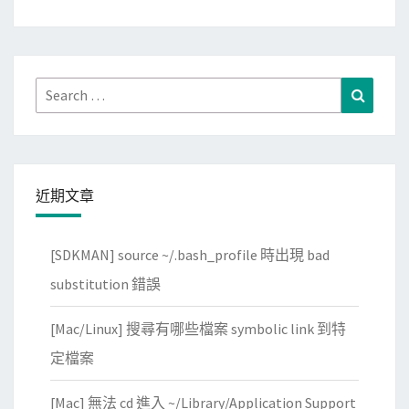
p
e
r
m
Search
Search
o
for:
n
k
e
近期文章
y
在
[SDKMAN] source ~/.bash_profile 時出現 bad
楓
林
substitution 錯誤
T
[Mac/Linux] 搜尋有哪些檔案 symbolic link 到特
V
網
定檔案
頁
[Mac] 無法 cd 進入 ~/Library/Application Support
增