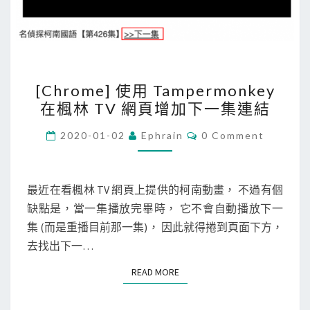
[
[Chrome] 使用 Tampermonkey
C
在楓林 TV 網頁增加下一集連結
h
r
C
2020-01-02
Ephrain
0 Comment
O
o
M
M
m
E
e
N
最近在看楓林 TV 網頁上提供的柯南動畫， 不過有個
T
]
缺點是，當一集播放完畢時， 它不會自動播放下一
S
使
集 (而是重播目前那一集)， 因此就得捲到頁面下方，
用
去找出下一…
T
READ MORE
READ MORE
a
m