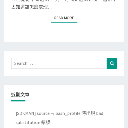
速
太知道該怎麼處理…
用
點
f
擊
READ MORE
READ MORE
s
u
t
i
l
快
Search
Search
速
for:
建
立
巨
近期文章
大
檔
[SDKMAN] source ~/.bash_profile 時出現 bad
案
substitution 錯誤
，