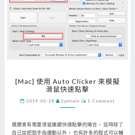
[
[Mac] 使用 Auto Clicker 來模擬
M
滑鼠快速點擊
a
c
C
2019-02-28
Ephrain
1 Comment
O
]
M
M
使
E
用
N
偶爾會有需要滑鼠連續快速點擊的場合， 這時除了
T
A
自己加把勁手指運動以外， 也有許多的程式可以輔
S