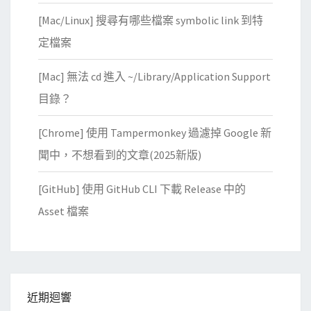
模
[Mac/Linux] 搜尋有哪些檔案 symbolic link 到特
擬
定檔案
磁
碟
[Mac] 無法 cd 進入 ~/Library/Application Support
空
目錄？
間
不
[Chrome] 使用 Tampermonkey 過濾掉 Google 新
足
聞中，不想看到的文章(2025新版)
的
情
[GitHub] 使用 GitHub CLI 下載 Release 中的
境
Asset 檔案
近期迴響