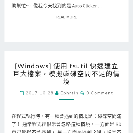
u
助幫忙～ 像我今天找到的是 Auto Clicker …
t
READ MORE
READ MORE
o
C
l
i
c
[
k
[Windows] 使用 fsutil 快速建立
W
e
巨大檔案，模擬磁碟空間不足的情
i
r
境
n
來
d
C
2017-10-28
Ephrain
0 Comment
模
O
o
擬
M
M
w
滑
E
N
在程式執行時，有一種會遇到的情境是：磁碟空間滿
s
鼠
T
了！ 通常程式裡很常會忽略這種情境，一方面是 RD
]
S
快
自己覺得不會遇到， 另一方面是遇到之後，通常不
使