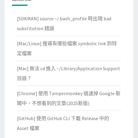
m
i
[SDKMAN] source ~/.bash_profile 時出現 bad
t
版
substitution 錯誤
本
[Mac/Linux] 搜尋有哪些檔案 symbolic link 到特
的
檔
定檔案
案
[Mac] 無法 cd 進入 ~/Library/Application Support
內
容
目錄？
[Chrome] 使用 Tampermonkey 過濾掉 Google 新
聞中，不想看到的文章(2025新版)
[GitHub] 使用 GitHub CLI 下載 Release 中的
Asset 檔案