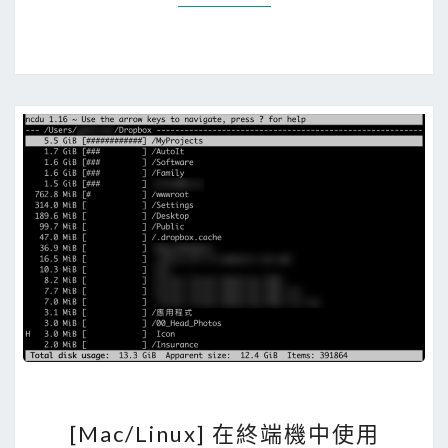
用
s
i
g
n
t
o
o
l
檢
視
數
位
簽
章
中
[
[Mac/Linux] 在終端機中使用
T
M