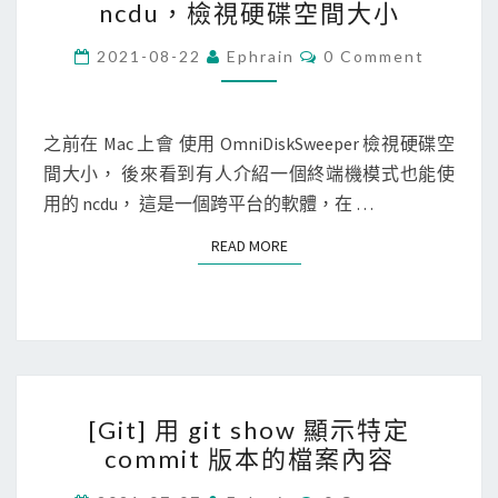
ncdu，檢視硬碟空間大小
i
a
m
c
C
2021-08-22
Ephrain
0 Comment
O
e
/
M
M
s
L
E
t
i
N
之前在 Mac 上會 使用 OmniDiskSweeper 檢視硬碟空
T
a
n
間大小， 後來看到有人介紹一個終端機模式也能使
S
m
u
用的 ncdu， 這是一個跨平台的軟體，在 …
p
x
READ MORE
READ MORE
i
]
n
在
g
終
的
端
內
機
[
容
中
[Git] 用 git show 顯示特定
G
使
commit 版本的檔案內容
i
用
t
C