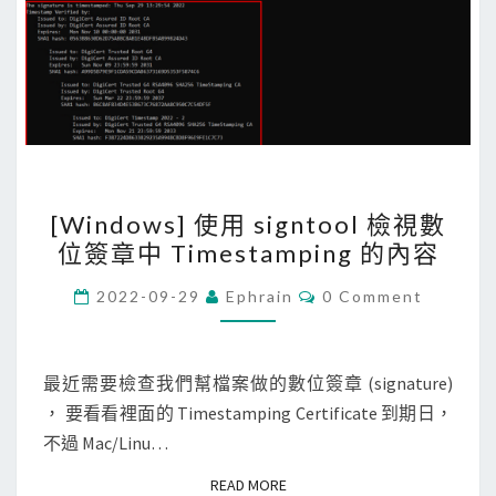
[
[Windows] 使用 signtool 檢視數
W
位簽章中 Timestamping 的內容
i
n
C
2022-09-29
Ephrain
0 Comment
O
d
M
M
o
E
w
N
最近需要檢查我們幫檔案做的數位簽章 (signature)
T
s
， 要看看裡面的 Timestamping Certificate 到期日，
S
]
不過 Mac/Linu…
使
READ MORE
READ MORE