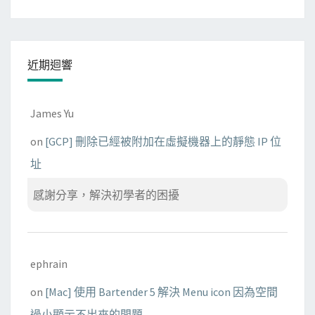
近期迴響
James Yu
on
[GCP] 刪除已經被附加在虛擬機器上的靜態 IP 位
址
感謝分享，解決初學者的困擾
ephrain
on
[Mac] 使用 Bartender 5 解決 Menu icon 因為空間
過小顯示不出來的問題