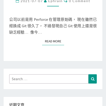
n
2021-07-07
Ephrain
0 Comment
O
]
c
M
M
用
d
E
g
N
公司以前是用 Perforce 在管理原始碼， 現在雖然已
u
T
i
經換成 Git 很久了， 不過發現自己 Git 使用上還是很
，
S
t
缺乏經驗… 像今…
檢
s
視
READ MORE
READ MORE
h
硬
o
碟
w
空
顯
間
示
大
特
Search
小
Search
定
for:
c
o
m
近期文章