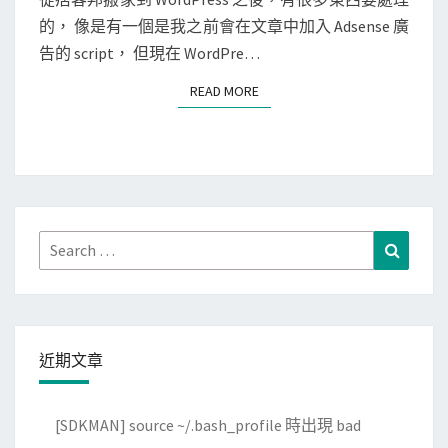
T
的， 像是有一個是我之前會在文章中加入 Adsense 廣
s
S
告的 script， 但現在 WordPre…
s
]
READ MORE
READ MORE
用
S
e
a
r
c
Search
Search
h
for:
R
e
g
近期文章
e
x
[SDKMAN] source ~/.bash_profile 時出現 bad
正