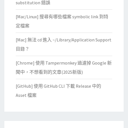
substitution 錯誤
規
表
[Mac/Linux] 搜尋有哪些檔案 symbolic link 到特
示
定檔案
法
，
[Mac] 無法 cd 進入 ~/Library/Application Support
快
目錄？
速
大
[Chrome] 使用 Tampermonkey 過濾掉 Google 新
規
聞中，不想看到的文章(2025新版)
模
搜
[GitHub] 使用 GitHub CLI 下載 Release 中的
尋
Asset 檔案
/
取
代
網
誌