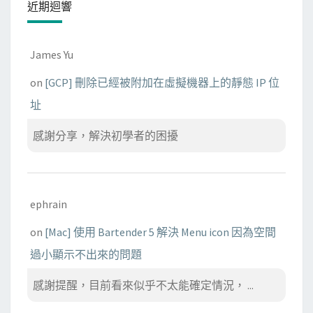
近期迴響
內
容
James Yu
on
[GCP] 刪除已經被附加在虛擬機器上的靜態 IP 位
址
感謝分享，解決初學者的困擾
ephrain
on
[Mac] 使用 Bartender 5 解決 Menu icon 因為空間
過小顯示不出來的問題
感謝提醒，目前看來似乎不太能確定情況， ...