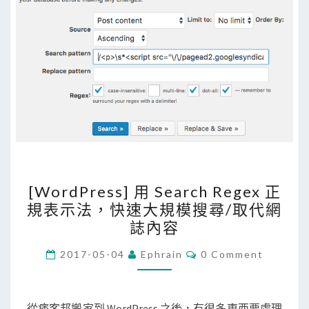
[
[WordPress] 用 Search Regex 正
W
規表示法，快速大規模搜尋/取代網
o
誌內容
r
d
C
2017-05-04
Ephrain
0 Comment
O
P
M
M
r
E
N
從痞客邦搬家到 WordPress 之後，有很多東西要處理
e