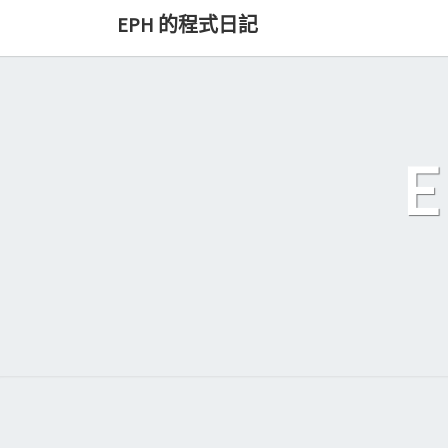
Skip
EPH 的程式日記
to
content