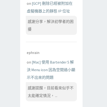
on
[GCP] 刪除已經被附加在
虛擬機器上的靜態 IP 位址
感謝分享，解決初學者的困
擾
ephrain
on
[Mac] 使用 Bartender 5 解
決 Menu icon 因為空間過小顯
示不出來的問題
感謝提醒，目前看來似乎不
太能確定情況， ...