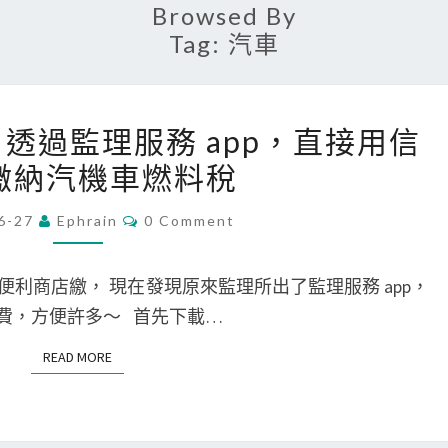
Browsed By
Tag:
汽車
[
one] 透過監理服務 app，直接用信
A
繳納汽機車燃料稅
n
d
C
6-27
Ephrain
0 Comment
O
r
M
o
M
E
利商店繳， 現在發現原來監理所出了監理服務 app，
i
N
T
繳費，方便許多～ 首先下載…
d
S
/
READ MORE
READ MORE
i
P
h