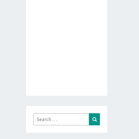
Search
Search
for: