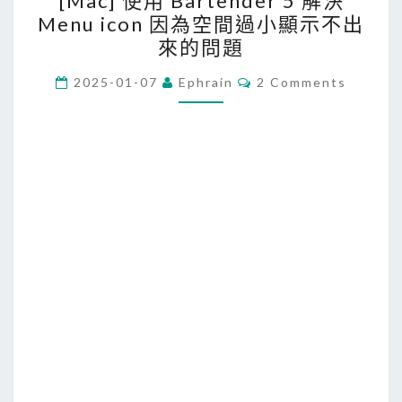
[Mac] 使用 Bartender 5 解決
M
Menu icon 因為空間過小顯示不出
a
來的問題
c
]
C
2025-01-07
Ephrain
2 Comments
O
使
M
M
用
E
N
B
T
a
S
r
t
e
n
d
e
r
5
解