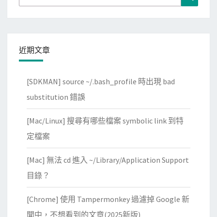
示
for:
不
出
來
近期文章
的
問
題
[SDKMAN] source ~/.bash_profile 時出現 bad
substitution 錯誤
[Mac/Linux] 搜尋有哪些檔案 symbolic link 到特
定檔案
[Mac] 無法 cd 進入 ~/Library/Application Support
目錄？
[Chrome] 使用 Tampermonkey 過濾掉 Google 新
聞中，不想看到的文章(2025新版)