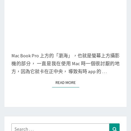
決
M
e
n
u
i
c
Mac Book Pro 上方的「瀏海」，也就是螢幕上方攝影
o
機的部分， 一直是我在使用 Mac 時一個很討厭的地
n
方，因為它就卡在正中央， 導致有時 app 的 …
因
READ MORE
READ MORE
為
空
間
過
小
顯
Search
Search