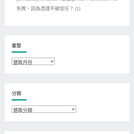
失敗，因為憑證不被信任？
(1)
彙整
彙
整
分類
分
類