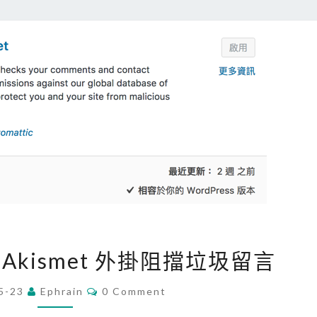
用
D
e
c
e
n
t
C
o
m
m
[
e
 用 Akismet 外掛阻擋垃圾留言
W
n
o
C
5-23
Ephrain
0 Comment
t
O
r
M