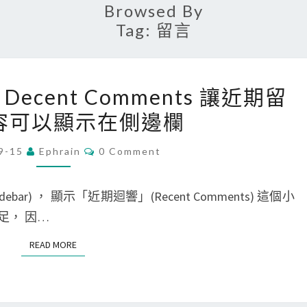
Browsed By
Tag:
留言
[
用 Decent Comments 讓近期留
W
容可以顯示在側邊欄
o
r
C
9-15
Ephrain
0 Comment
O
d
M
P
M
E
debar) ， 顯示「近期迴響」(Recent Comments) 這個小
r
N
T
足， 因…
e
S
s
READ MORE
READ MORE
s
]
使