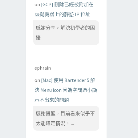
on
[GCP] 刪除已經被附加在
虛擬機器上的靜態 IP 位址
感謝分享，解決初學者的困
擾
ephrain
on
[Mac] 使用 Bartender 5 解
決 Menu icon 因為空間過小顯
示不出來的問題
感謝提醒，目前看來似乎不
太能確定情況， ...