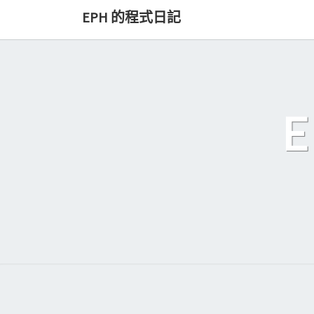
Skip
EPH 的程式日記
to
content