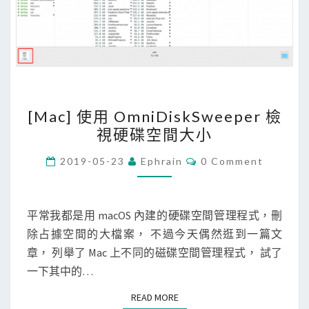
r
e
r
讀
取
M
[
[Mac] 使用 OmniDiskSweeper 檢
a
M
視硬碟空間大小
c
a
格
c
C
2019-05-23
Ephrain
0 Comment
式
O
]
M
的
M
使
E
硬
用
N
平常我都是用 macOS 內建的硬碟空間管理程式，刪
T
碟
O
除占據空間的大檔案， 不過今天偶然逛到一篇文
S
m
章， 列舉了 Mac 上不同的磁碟空間管理程式， 試了
n
一下其中的…
i
READ MORE
READ MORE
D