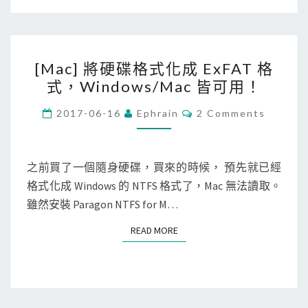
W
大
i
小
r
[
e
[Mac] 將硬碟格式化成 ExFAT 格
M
s
式，Windows/Mac 皆可用！
a
h
c
C
a
2017-06-16
Ephrain
2 Comments
O
]
r
M
M
將
k
E
硬
N
之前買了一個隨身硬碟，買來的時候， 預先就已經
吃
T
碟
格式化成 Windows 的 NTFS 格式了，Mac 無法讀取。
光
S
格
雖然安裝 Paragon NTFS for M…
光
式
啦
READ MORE
READ MORE
化
！
成
E
x