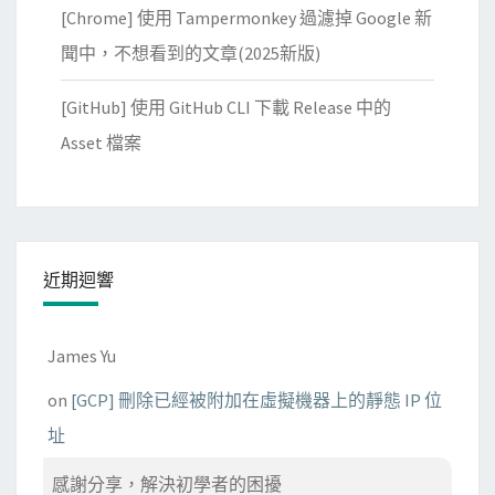
[Chrome] 使用 Tampermonkey 過濾掉 Google 新
皆
可
聞中，不想看到的文章(2025新版)
用
[GitHub] 使用 GitHub CLI 下載 Release 中的
！
Asset 檔案
近期迴響
James Yu
on
[GCP] 刪除已經被附加在虛擬機器上的靜態 IP 位
址
感謝分享，解決初學者的困擾