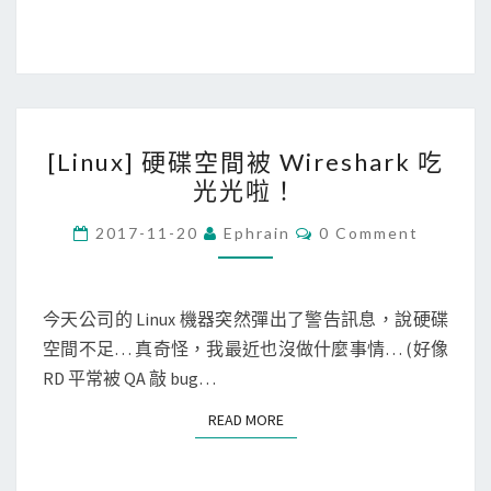
i
s
k
S
[
w
[Linux] 硬碟空間被 Wireshark 吃
L
e
光光啦！
i
e
n
C
p
2017-11-20
Ephrain
0 Comment
O
u
e
M
M
x
r
E
]
N
今天公司的 Linux 機器突然彈出了警告訊息，說硬碟
檢
T
硬
空間不足… 真奇怪，我最近也沒做什麼事情… (好像
視
S
碟
RD 平常被 QA 敲 bug…
硬
空
碟
READ MORE
READ MORE
間
空
被
間