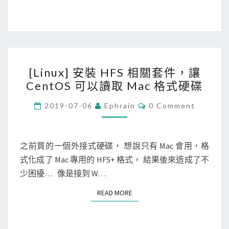
n
t
O
S
[
機
[Linux] 安裝 HFS 相關套件，讓
L
器
CentOS 可以讀取 Mac 格式硬碟
i
上
n
C
L
2019-07-06
Ephrain
0 Comment
O
u
V
M
M
x
M
E
]
N
之前買的一個外接式硬碟， 想說只有 Mac 會用，格
磁
T
安
式化成了 Mac 專用的 HFS+ 格式， 結果後來造成了不
碟
S
裝
少困擾… 像是接到 W…
的
H
空
READ MORE
READ MORE
F
間
S
相