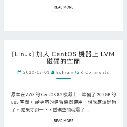
碟
READ MORE
READ MORE
空
間
大
小
[
[Linux] 加大 CentOS 機器上 LVM
L
磁碟的空間
i
n
C
2020-12-01
Ephrain
6 Comments
O
u
M
M
x
E
]
N
原本在 AWS 的 CentOS 8.2 機器上，準備了 200 GB 的
T
加
EBS 空間， 給專案的建置機器使用，想說應該足夠
S
大
了。 結果才跑一下，磁碟空間就爆了…
C
READ MORE
READ MORE
e