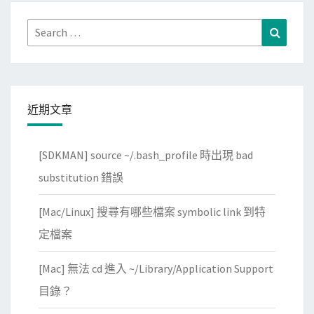
F
A
Search
Search
T
for:
格
式
，
近期文章
W
i
[SDKMAN] source ~/.bash_profile 時出現 bad
n
d
substitution 錯誤
o
[Mac/Linux] 搜尋有哪些檔案 symbolic link 到特
w
s
定檔案
/
[Mac] 無法 cd 進入 ~/Library/Application Support
M
a
目錄？
c