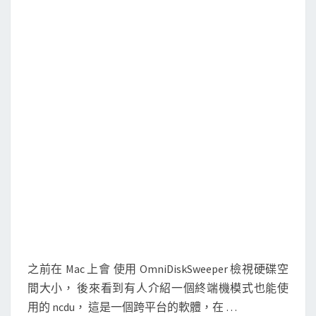
]
在
終
端
機
中
使
用
n
c
d
u
，
檢
之前在 Mac 上會 使用 OmniDiskSweeper 檢視硬碟空
視
間大小， 後來看到有人介紹一個終端機模式也能使
硬
用的 ncdu， 這是一個跨平台的軟體，在 …