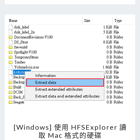
關
套
件
，
讓
C
e
n
t
O
S
可
以
讀
[
[Windows] 使用 HFSExplorer 讀
取
W
取 Mac 格式的硬碟
M
i