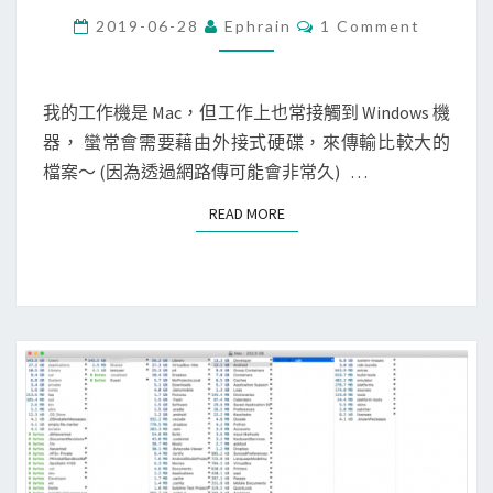
a
n
C
2019-06-28
Ephrain
1 Comment
c
O
d
M
格
M
o
E
式
w
N
我的工作機是 Mac，但工作上也常接觸到 Windows 機
T
硬
s
器， 蠻常會需要藉由外接式硬碟，來傳輸比較大的
S
碟
]
檔案～ (因為透過網路傳可能會非常久) …
使
READ MORE
READ MORE
用
H
F
S
E
x
p
l
o