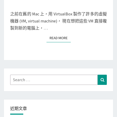
到
M
硬
M
將
第
碟
E
V
N
之前在舊的 Mac 上，用 VirtualBox 製作了許多的虛擬
一
T
i
機器 (VM, virtual machine)， 現在想把這些 VM 直接複
桌
S
r
製到新的電腦上，…
面
t
READ MORE
READ MORE
u
a
l
B
o
x
Search
Search
的
for:
虛
擬
機
近期文章
器