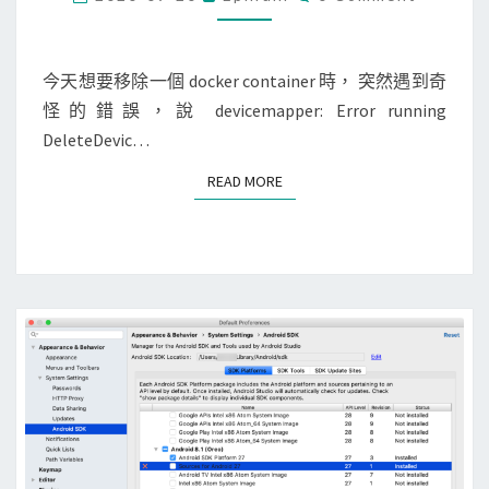
？
O
e
M
e
M
r
f
E
N
今天想要移除一個 docker container 時， 突然遇到奇
]
a
T
怪的錯誤，說 devicemapper: Error running
刪
S
i
DeleteDevic…
除
l
容
e
READ MORE
READ MORE
器
d
時
:
，
N
出
o
現
s
E
u
r
c
r
h
o
f
r
i