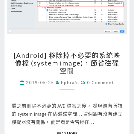
r
l
u
e
n
o
n
r
i
d
n
i
[
g
r
[Android] 移除掉不必要的系統映
A
D
e
像檔 (system image)，節省磁碟
n
e
c
空間
d
l
t
r
C
e
2019-05-25
Ephrain
0 Comment
o
O
o
t
M
r
M
i
e
y
E
N
繼之前刪除不必要的 AVD 檔案之後， 發現還有所謂
d
D
錯
T
的 system image 在佔磁碟空間… 這個跟有沒有建立
]
e
S
誤
模擬器沒有關係， 而是看是否曾經在…
移
v
？
除
i
READ MORE
READ MORE