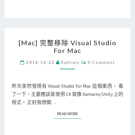
a
i
e
n
m
d
u
a
錯
p
g
誤
[
時
e
[Mac] 完整移除 Visual Studio
M
出
)
For Mac
a
現
，
c
C
2018-12-22
Ephrain
0 Comment
m
節
O
]
o
M
省
M
完
n
E
磁
整
N
昨天突然發現有 Visual Studio for Mac 這個東西， 看
g
碟
T
移
了一下，主要應該是使用 C# 寫像 Xamarin/Unity 上的
S
o
空
除
程式。 正好我想開…
d
間
V
b
READ MORE
READ MORE
i
:
s
m
u