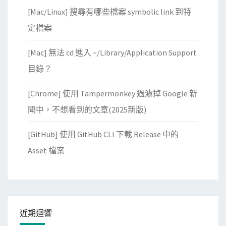
e
[Mac/Linux] 搜尋有哪些檔案 symbolic link 到特
d
定檔案
訊
息
[Mac] 無法 cd 進入 ~/Library/Application Support
…
目錄？
原
來
[Chrome] 使用 Tampermonkey 過濾掉 Google 新
中
聞中，不想看到的文章(2025新版)
了
惡
[GitHub] 使用 GitHub CLI 下載 Release 中的
意
Asset 檔案
軟
體
啦
！
近期迴響