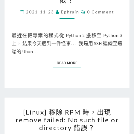
敗？
t
h
C
2021-11-23
Ephrain
0 Comment
O
o
M
M
n
E
N
最近在把專案的程式從 Python 2 搬移至 Python 3
]
T
上， 結果今天遇到一件怪事… 我是用 SSH 連線至遠
移
S
端的 Ubun…
除
P
READ MORE
READ MORE
y
t
h
o
n
[
3
[Linux] 移除 RPM 時，出現
L
的
remove failed: No such file or
i
p
directory 錯誤？
n
y