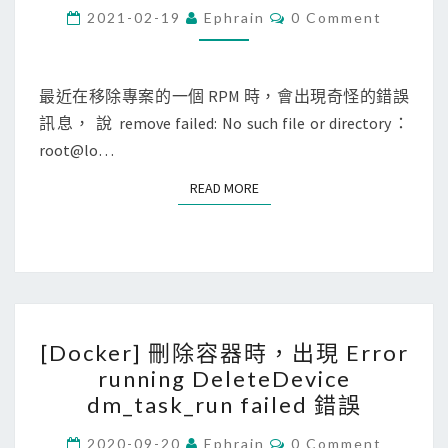
u
C
2021-02-19
Ephrain
0 Comment
c
O
x
M
r
M
]
p
E
N
最近在移除專案的一個 RPM 時，會出現奇怪的錯誤
移
t
T
訊息， 說 remove failed: No such file or directory：
除
S
o
root@lo…
R
套
P
件
READ MORE
READ MORE
M
會
時
讓
，
S
出
S
現
H
[
r
連
[Docker] 刪除容器時，出現 Error
D
e
線
running DeleteDevice
o
m
失
dm_task_run failed 錯誤
c
o
敗
k
C
2020-09-20
Ephrain
0 Comment
v