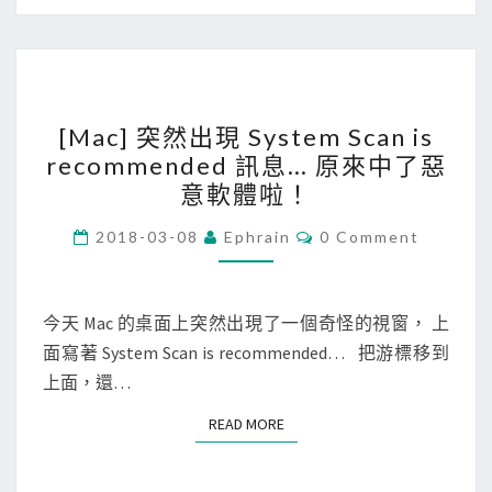
o
a
s
l
t
S
r
[
t
e
[Mac] 突然出現 System Scan is
M
u
c
recommended 訊息… 原來中了惡
a
d
e
意軟體啦！
c
i
n
]
C
o
2018-03-08
Ephrain
0 Comment
t
O
突
F
M
v
M
然
o
e
E
N
今天 Mac 的桌面上突然出現了一個奇怪的視窗， 上
出
r
r
T
面寫著 System Scan is recommended… 把游標移到
現
M
S
s
上面，還…
S
a
i
y
c
o
READ MORE
READ MORE
s
n
t
n