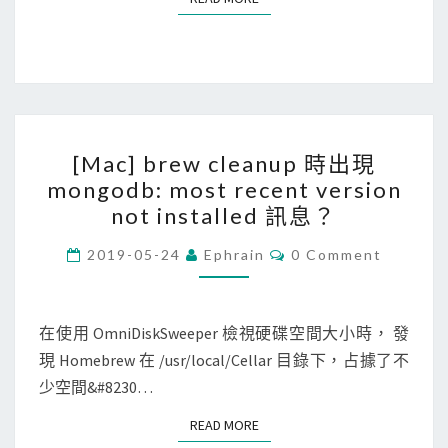
掉
c
不
e
必
d
要
m
的
_
[
系
t
[Mac] brew cleanup 時出現
M
統
a
mongodb: most recent version
a
映
s
not installed 訊息？
c
像
k
]
C
2019-05-24
Ephrain
0 Comment
檔
_
O
b
M
(
r
M
r
s
u
E
N
在使用 OmniDiskSweeper 檢視硬碟空間大小時， 發
e
y
n
T
現 Homebrew 在 /usr/local/Cellar 目錄下，占據了不
w
S
s
f
少空間&#8230…
c
t
a
l
e
i
READ MORE
READ MORE
e
m
l