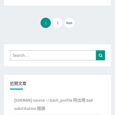
e
o
m
t
S
i
文
c
2
Next
1
n
章
a
s
分
n
t
頁
i
a
s
l
Search
Search
r
l
for:
e
e
c
d
o
訊
近期文章
m
息
m
？
e
[SDKMAN] source ~/.bash_profile 時出現 bad
n
substitution 錯誤
d