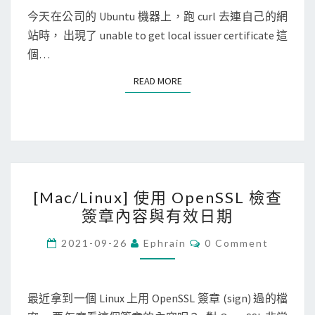
監
E
N
今天在公司的 Ubuntu 機器上，跑 curl 去連自己的網
]
看
T
站時， 出現了 unable to get local issuer certificate 這
新
S
H
個…
增
T
R
T
READ MORE
READ MORE
o
P
o
S
t
的
C
連
A
線
[
，
內
[Mac/Linux] 使用 OpenSSL 檢查
M
解
容
簽章內容與有效日期
a
決
c
C
2021-09-26
Ephrain
0 Comment
c
O
/
u
M
M
L
r
E
i
N
最近拿到一個 Linux 上用 OpenSSL 簽章 (sign) 過的檔
l
T