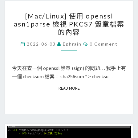
n
[
t
[Mac/Linux] 使用 openssl
M
o
asn1parse 檢視 PKCS7 簽章檔案
a
o
的內容
c
l
/
C
2022-06-03
Ephrain
0 Comment
檢
O
L
視
M
M
i
數
E
N
今天在查一個 openssl 簽章 (sign) 的問題… 我手上有
n
位
T
一個 checksum 檔案： sha256sum * > checksu…
u
S
簽
x
章
READ MORE
READ MORE
]
中
使
T
用
i
o
m
p
e
e
s