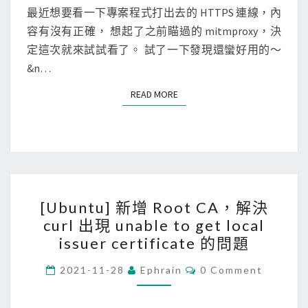
i
N
最近想要看一下專案程式打出去的 HTTPS 連線，內
C
T
n
容有沒有正確， 想起了之前瞄過的 mitmproxy，決
S
S
u
定這次就來試試看了。 試了一下發現還蠻好用的～
7
x
&n…
簽
]
章
READ MORE
READ MORE
使
檔
用
案
m
的
i
內
t
容
[
m
[Ubuntu] 新增 Root CA，解決
U
p
curl 出現 unable to get local
b
r
issuer certificate 的問題
u
o
n
C
2021-11-28
Ephrain
0 Comment
x
O
t
y
M
M
u