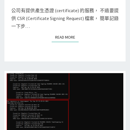
M
L
E
s
i
N
公司有提供產生憑證 (certificate) 的服務， 不過要提
i
T
n
供 CSR (Certificate Signing Request) 檔案， 簡單記錄
S
g
u
一下步…
n
x
READ MORE
READ MORE
e
]
d
使
b
用
y
o
u
p
n
e
k
n
n
s
o
s
w
l
n
指
a
令