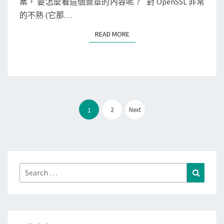
n
案， 要怎麼看這個簽章的內容呢？ 對 OpenSSL 非常
S
出
u
的不熟 (它那…
現
x
u
READ MORE
READ MORE
]
n
使
a
用
b
O
l
p
e
文
e
2
Next
1
t
章
n
o
分
S
g
頁
S
e
L
t
Search
Search
檢
l
for:
查
o
簽
c
章
a