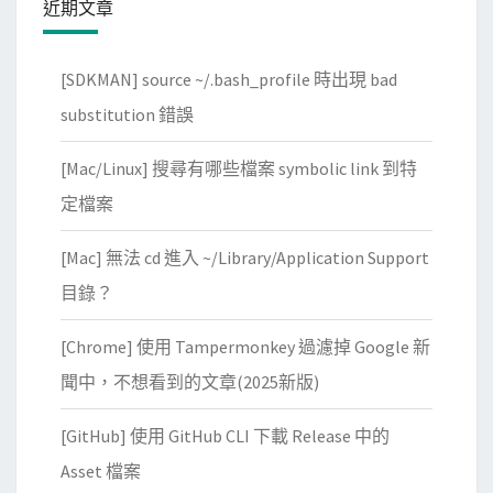
近期文章
內
l
容
i
與
[SDKMAN] source ~/.bash_profile 時出現 bad
s
有
s
substitution 錯誤
效
u
日
[Mac/Linux] 搜尋有哪些檔案 symbolic link 到特
e
期
r
定檔案
c
[Mac] 無法 cd 進入 ~/Library/Application Support
e
r
目錄？
t
[Chrome] 使用 Tampermonkey 過濾掉 Google 新
i
f
聞中，不想看到的文章(2025新版)
i
[GitHub] 使用 GitHub CLI 下載 Release 中的
c
a
Asset 檔案