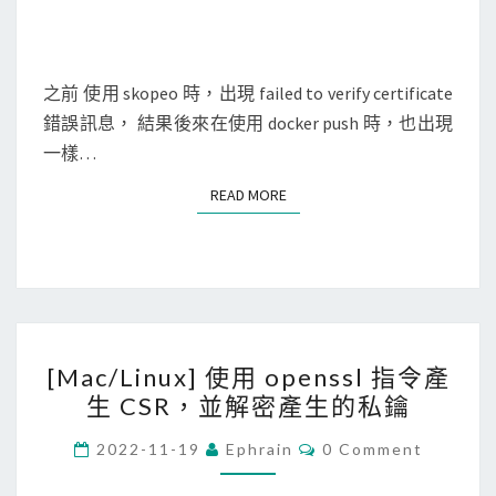
u
s
h
之前 使用 skopeo 時，出現 failed to verify certificate
時
錯誤訊息， 結果後來在使用 docker push 時，也出現
出
一樣…
現
c
READ MORE
READ MORE
e
r
t
i
f
[
i
[Mac/Linux] 使用 openssl 指令產
M
c
生 CSR，並解密產生的私鑰
a
a
c
C
2022-11-19
Ephrain
0 Comment
t
O
/
M
e