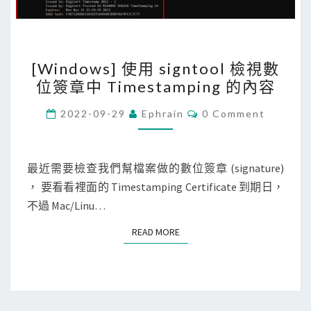
u
產
t
生
h
C
[
o
[Windows] 使用 signtool 檢視數
S
W
r
位簽章中 Timestamping 的內容
R
i
i
，
n
C
2022-09-29
Ephrain
0 Comment
t
O
並
d
M
y
解
M
o
?
E
密
w
N
最近需要檢查我們幫檔案做的數位簽章 (signature)
T
產
s
， 要看看裡面的 Timestamping Certificate 到期日，
S
生
]
不過 Mac/Linu…
的
使
READ MORE
READ MORE
私
用
鑰
s
i
g