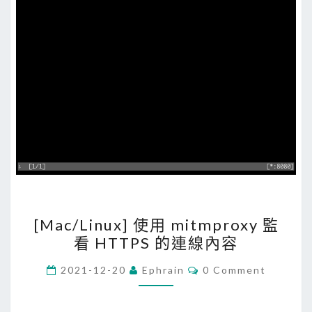
n
t
s
a
s
m
l
p
a
i
s
n
n
g
1
的
p
內
a
容
r
[
s
[Mac/Linux] 使用 mitmproxy 監
M
e
看 HTTPS 的連線內容
a
檢
c
C
2021-12-20
Ephrain
0 Comment
視
O
/
M
P
M
L
K
E