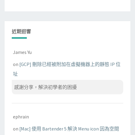
t
e
的
問
近期迴響
題
James Yu
on
[GCP] 刪除已經被附加在虛擬機器上的靜態 IP 位
址
感謝分享，解決初學者的困擾
ephrain
on
[Mac] 使用 Bartender 5 解決 Menu icon 因為空間