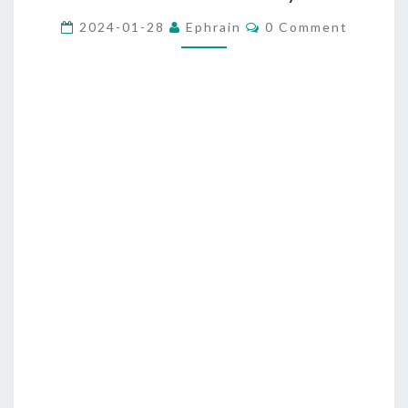
c
k
C
2024-01-28
Ephrain
0 Comment
O
e
M
M
r
E
N
]
T
在
S
M
a
c
上
d
o
c
k
e
r
p