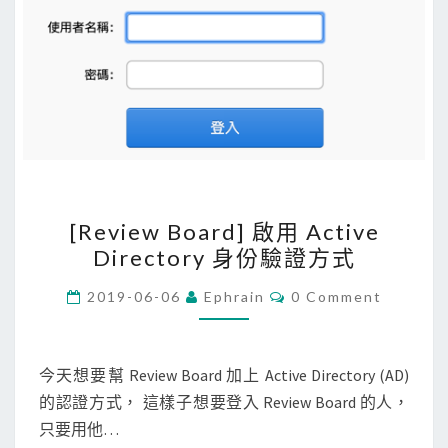
[
[Review Board] 啟用 Active
R
Directory 身份驗證方式
e
v
C
2019-06-06
Ephrain
0 Comment
O
i
M
M
e
E
w
N
今天想要幫 Review Board 加上 Active Directory (AD)
T
B
的認證方式， 這樣子想要登入 Review Board 的人，
S
o
只要用他…