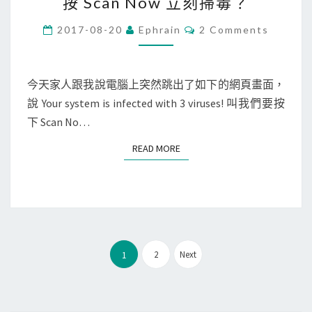
按 Scan Now 立刻掃毒？
M
a
註
a
c
C
2017-08-20
Ephrain
2 Comments
冊
i
O
]
M
自
l
M
M
己
E
g
a
N
今天家人跟我說電腦上突然跳出了如下的網頁畫面，
的
T
u
c
說 Your system is infected with 3 viruses! 叫我們要按
S
網
n
出
下 Scan No…
域
第
現
名
READ MORE
READ MORE
三
網
稱
方
頁
，
服
說
並
務
中
指
寄
毒
向
送
文
了
2
Next
1
G
郵
章
，
o
件
分
要
o
頁
按