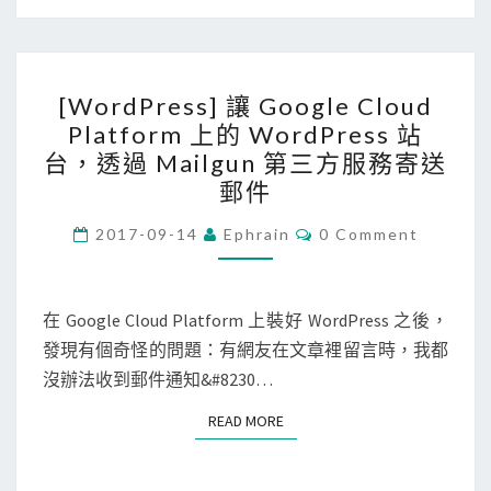
D
N
S
[
手
[WordPress] 讓 Google Cloud
W
動
Platform 上的 WordPress 站
o
驗
台，透過 Mailgun 第三方服務寄送
r
證
郵件
d
的
C
P
2017-09-14
Ephrain
0 Comment
方
O
r
M
式
M
e
，
E
N
在 Google Cloud Platform 上裝好 WordPress 之後，
s
取
T
發現有個奇怪的問題：有網友在文章裡留言時，我都
s
S
得
沒辦法收到郵件通知&#8230…
]
S
讓
S
READ MORE
READ MORE
G
L
o
f