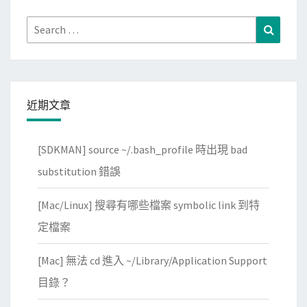
g
S
l
Search
Search
c
e
for:
a
C
n
l
N
o
近期文章
o
u
w
d
立
[SDKMAN] source ~/.bash_profile 時出現 bad
P
刻
l
substitution 錯誤
掃
a
毒
[Mac/Linux] 搜尋有哪些檔案 symbolic link 到特
t
？
f
定檔案
o
[Mac] 無法 cd 進入 ~/Library/Application Support
r
m
目錄？
上