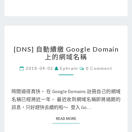
n
t
l
o
t
r
e
y
s
身
[
t
份
[DNS] 自動續繳 Google Domain
D
指
驗
上的網域名稱
N
令
證
S
C
列
2018-04-02
Ephrain
0 Comment
方
O
]
出
M
式
M
自
網
E
動
N
時間過得真快， 在 Google Domains 註冊自己的網域
域
T
續
名稱已經將近一年， 最近收到網域名稱即將過期的
下
S
繳
訊息，只好趕快去續約啦～ 登入 Go…
的
G
D
READ MORE
READ MORE
o
o
o
m