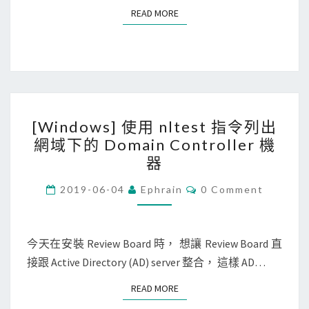
a
READ MORE
READ MORE
r
d
]
啟
用
[
A
[Windows] 使用 nltest 指令列出
W
c
網域下的 Domain Controller 機
i
t
器
n
i
d
C
2019-06-04
Ephrain
0 Comment
v
O
o
e
M
M
w
D
E
N
今天在安裝 Review Board 時， 想讓 Review Board 直
s
i
T
接跟 Active Directory (AD) server 整合， 這樣 AD…
]
S
r
使
e
READ MORE
READ MORE
用
c