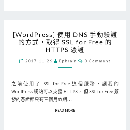
g
a
l
i
e
n
[
D
C
[WordPress] 使用 DNS 手動驗證
W
o
o
的方式，取得 SSL for Free 的
o
m
n
HTTPS 憑證
r
a
t
d
C
2017-11-26
Ephrain
0 Comment
i
r
O
P
n
M
o
M
r
上
l
E
N
之前使用了 SSL for Free 這個服務，讓我的
e
的
l
T
WordPress 網站可以支援 HTTPS， 但 SSL for Free 簽
s
S
網
e
發的憑證都只有三個月效期…
s
域
r
]
名
機
READ MORE
READ MORE
使
稱
器
用