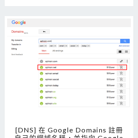
o
o
g
r
l
F
e
r
C
e
l
e
o
的
u
H
d
T
P
T
l
P
a
S
t
憑
f
證
o
[
r
[DNS] 在 Google Domains 註冊
D
m
自己的網域名稱，並指向 Google