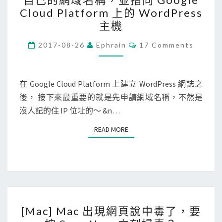
N
上
Cloud Platform 上的 WordPress
S
的
主機
]
W
C
在
2017-08-26
Ephrain
17 Comments
o
O
G
M
r
M
o
E
d
N
在 Google Cloud Platform 上建立 WordPress 網誌之
o
P
T
後， 接下來最重要的就是先申請網域名稱，不然是
g
S
r
沒人記的住 IP 位址的～ &n…
l
e
e
s
READ MORE
READ MORE
D
s
o
站
m
台
a
，
i
透
[
n
[Mac] Mac 出現網頁說中毒了，要
過
M
s