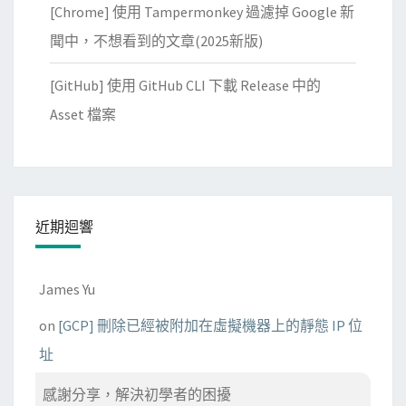
[Chrome] 使用 Tampermonkey 過濾掉 Google 新
的
W
聞中，不想看到的文章(2025新版)
o
[GitHub] 使用 GitHub CLI 下載 Release 中的
r
d
Asset 檔案
P
r
e
s
近期迴響
s
主
機
James Yu
on
[GCP] 刪除已經被附加在虛擬機器上的靜態 IP 位
址
感謝分享，解決初學者的困擾