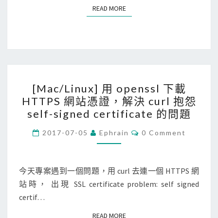
閉
READ MORE
READ MORE
詐
騙
網
站
警
[
告
[Mac/Linux] 用 openssl 下載
M
，
HTTPS 網站憑證，解決 curl 抱怨
a
避
self-signed certificate 的問題
c
免
/
C
2017-07-05
Ephrain
0 Comment
S
O
L
a
M
M
i
f
E
N
今天專案遇到一個問題，用 curl 去連一個 HTTPS 網
n
a
T
站時， 出現 SSL certificate problem: self signed
u
S
r
certif…
x
i
]
偷
READ MORE
READ MORE