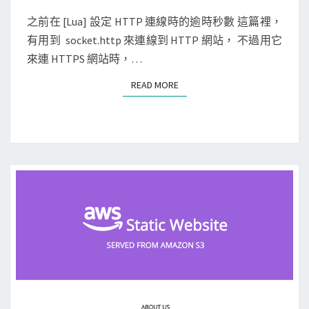
使
，
E
用
N
之前在 [Lua] 設定 HTTP 連線時的逾時秒數 這篇裡，
來
T
L
有用到 socket.http 來連線到 HTTP 網站， 不過用它
監
S
u
來連 HTTPS 網站時，…
測
a
網
READ MORE
READ MORE
S
站
e
的
c
健
套
康
件
狀
來
態
連
線
H
T
T
P