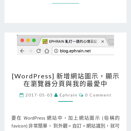
用
傳
o
資
p
訊
e
給
n
中
s
國
s
騰
l
訊
下
[
載
[WordPress] 新增網站圖示，顯示
W
H
在瀏覽器分頁與我的最愛中
o
T
r
C
2017-05-03
Ephrain
0 Comment
T
O
d
M
P
M
P
E
S
r
N
要在 WordPress 網站中，加上網站圖示 (俗稱的
網
T
e
favicon) 非常簡單， 到外觀 > 自訂 > 網站識別，就可
S
站