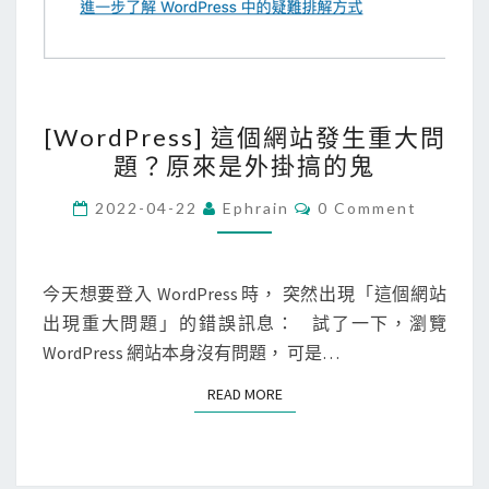
[
[WordPress] 這個網站發生重大問
W
題？原來是外掛搞的鬼
o
r
C
2022-04-22
Ephrain
0 Comment
O
d
M
M
P
E
r
N
今天想要登入 WordPress 時， 突然出現「這個網站
T
e
出現重大問題」的錯誤訊息： 試了一下，瀏覽
S
s
WordPress 網站本身沒有問題， 可是…
s
READ MORE
READ MORE
]
這
個