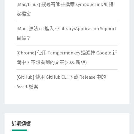
s
[Mac/Linux] 搜尋有哪些檔案 symbolic link 到特
頁
i
與
定檔案
g
我
n
[Mac] 無法 cd 進入 ~/Library/Application Support
的
e
最
目錄？
d
愛
c
[Chrome] 使用 Tampermonkey 過濾掉 Google 新
中
e
聞中，不想看到的文章(2025新版)
r
t
[GitHub] 使用 GitHub CLI 下載 Release 中的
i
Asset 檔案
f
i
c
a
t
近期迴響
e