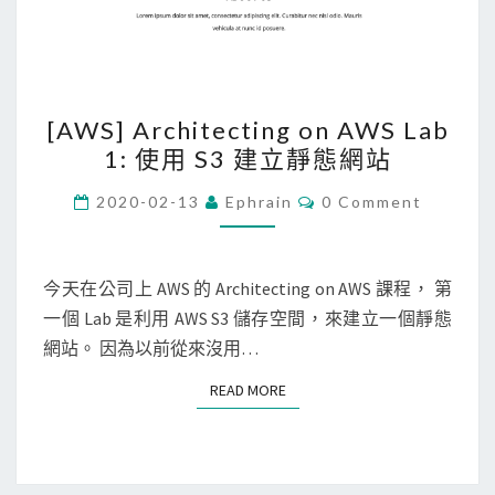
S
網
站
[
[AWS] Architecting on AWS Lab
A
1: 使用 S3 建立靜態網站
W
S
C
2020-02-13
Ephrain
0 Comment
O
]
M
M
A
E
r
N
今天在公司上 AWS 的 Architecting on AWS 課程， 第
T
c
一個 Lab 是利用 AWS S3 儲存空間，來建立一個靜態
S
h
網站。 因為以前從來沒用…
i
READ MORE
READ MORE
t
e
c