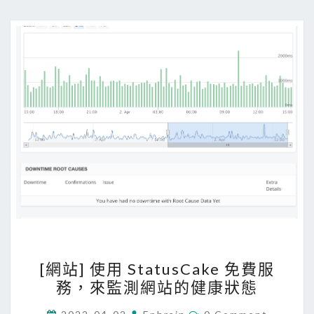
網
站
發
生
重
大
問
題
？
原
來
是
外
掛
[
[網站] 使用 StatusCake 免費服
搞
網
務，來監測網站的健康狀態
的
站
鬼
]
C