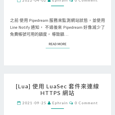
2022-04-02
Ephrain
0 Comment
O
使
M
M
用
E
S
N
之前 使用 Pipedream 服務來監測網站狀態，並使用
T
t
Line Notify 通知， 不過後來 Pipedream 好像減少了
S
a
免費帳號可用的額度， 導致額…
t
READ MORE
READ MORE
u
s
C
a
k
[
e
[Lua] 使用 LuaSec 套件來連線
L
免
HTTPS 網站
u
費
a
C
服
2021-09-25
Ephrain
0 Comment
O
]
務
M
M