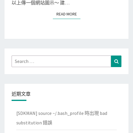
s
以上傳一個網站圖示～ 建…
憑
s
READ MORE
READ MORE
證
]
，
新
解
增
決
網
c
站
u
圖
Search
Search
r
示
for:
l
，
抱
顯
怨
示
近期文章
s
在
e
瀏
l
[SDKMAN] source ~/.bash_profile 時出現 bad
覽
f
器
substitution 錯誤
-
分