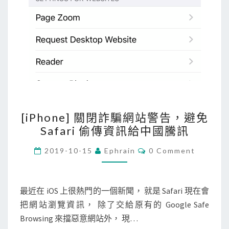
3
建
立
靜
態
網
站
[
[iPhone] 關閉詐騙網站警告，避免
i
Safari 偷傳資訊給中國騰訊
P
h
C
2019-10-15
Ephrain
0 Comment
O
o
M
M
n
E
e
N
最近在 iOS 上很熱門的一個新聞， 就是 Safari 現在會
T
]
把網站瀏覽資訊， 除了交給原有的 Google Safe
S
關
Browsing 來擋惡意網站外， 現…