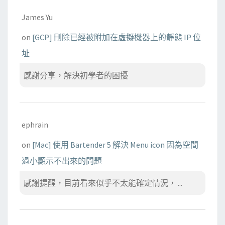
的
James Yu
問
題
on
[GCP] 刪除已經被附加在虛擬機器上的靜態 IP 位
址
感謝分享，解決初學者的困擾
ephrain
on
[Mac] 使用 Bartender 5 解決 Menu icon 因為空間
過小顯示不出來的問題
感謝提醒，目前看來似乎不太能確定情況， ...