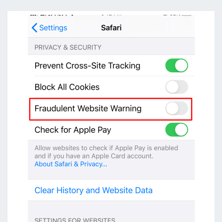
t
i
n
g
o
n
A
W
S
L
a
b
1
:
使
用
S