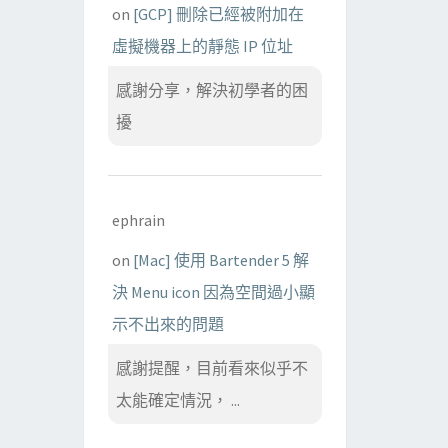
on
[GCP] 刪除已經被附加在
虛擬機器上的靜態 IP 位址
感謝分享，解決初學者的困
擾
ephrain
on
[Mac] 使用 Bartender 5 解
決 Menu icon 因為空間過小顯
示不出來的問題
感謝提醒，目前看來似乎不
太能確定情況， ...