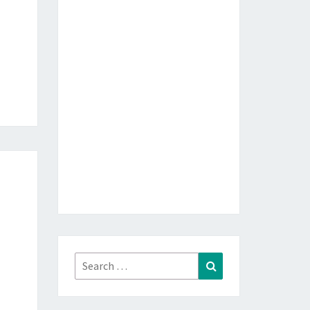
Search
Search
for: