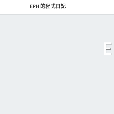
Skip
EPH 的程式日記
to
content