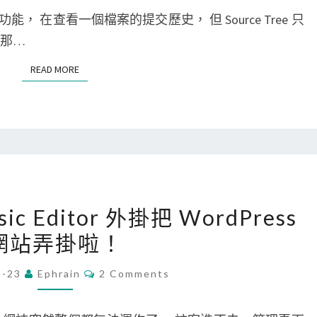
指
M
E
ected 功能， 在查看一個檔案的提交歷史， 但 Source Tree 只
定
N
T
說那…
S
S
o
READ MORE
READ MORE
u
r
c
e
T
r
[
ssic Editor 外掛把 WordPress
e
W
網站弄掛啦！
e
o
的
r
C
2-23
Ephrain
2 Comments
O
O
d
M
p
P
M
E