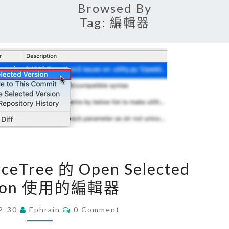
Browsed By
Tag:
編輯器
[
rceTree 的 Open Selected
G
sion 使用的編輯器
i
t
C
2-30
Ephrain
0 Comment
O
]
M