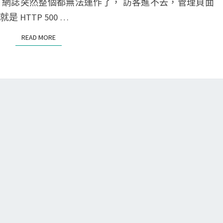
ress 網誌突然整個都無法運作了， 訪客進不去，管理頁面
e
r
N
T
HTTP 500 …
n
e
S
S
s
READ MORE
READ MORE
e
s
l
]
e
C
c
l
t
a
e
s
d
s
V
i
e
c
r
E
s
d
i
i