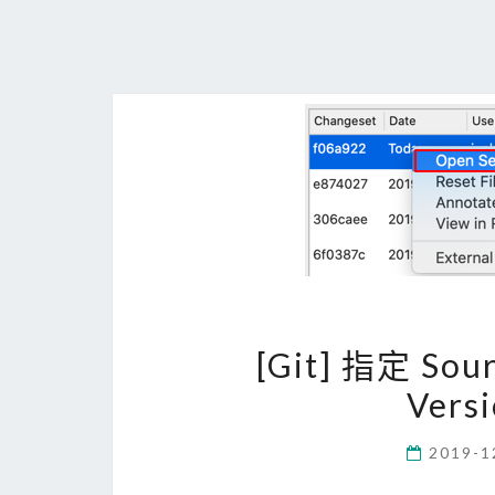
[Git] 指定 Sou
Ver
2019-1