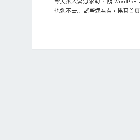
今天家人緊急求助， 說 WordP
也進不去… 試著連看看，果真首頁就是 