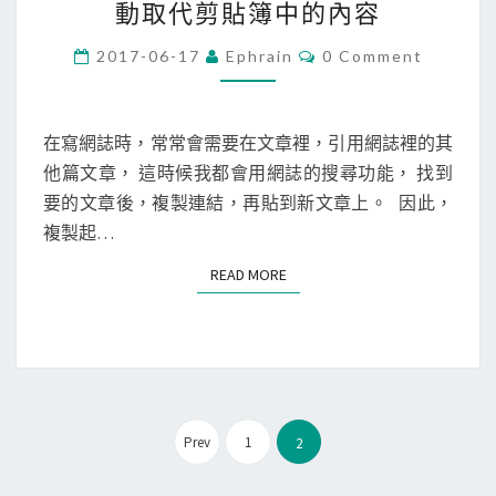
動取代剪貼簿中的內容
a
T
c
C
2017-06-17
Ephrain
0 Comment
a
O
]
m
M
M
用
p
E
K
N
在寫網誌時，常常會需要在文章裡，引用網誌裡的其
e
T
e
他篇文章， 這時候我都會用網誌的搜尋功能， 找到
S
r
y
要的文章後，複製連結，再貼到新文章上。 因此，
m
b
複製起…
o
o
n
READ MORE
READ MORE
a
k
r
e
d
y
M
自
a
動
文
e
Prev
1
2
取
章
s
代