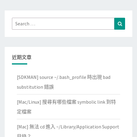
分
t
表
頁
r
單
o
上
Search
Search
自
的
for:
動
文
取
字
代
近期文章
剪
貼
簿
[SDKMAN] source ~/.bash_profile 時出現 bad
中
substitution 錯誤
的
內
[Mac/Linux] 搜尋有哪些檔案 symbolic link 到特
容
定檔案
[Mac] 無法 cd 進入 ~/Library/Application Support
目錄？