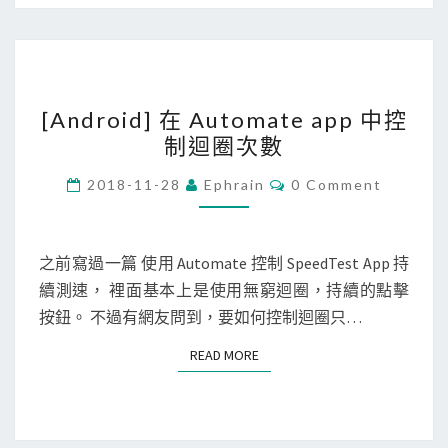
o
r
t
[
c
[Android] 在 Automate app 中控
A
u
制迴圈次數
n
t
d
s
C
2018-11-28
Ephrain
0 Comment
O
r
A
M
M
o
p
E
i
N
p
之前寫過一篇 使用 Automate 控制 SpeedTest App 持
T
d
的
續測速， 裡面基本上是使用無窮迴圈，持續的點擊
S
]
自
按鈕。 不過有網友問到，要如何控制迴圈只…
在
動
READ MORE
READ MORE
A
化
u
規
t
則