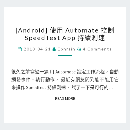
o
，
m
避
a
免
[
t
開
[Android] 使用 Automate 控制
A
e
啟
SpeedTest App 持續測速
n
a
特
d
p
C
定
2018-04-21
Ephrain
4 Comments
O
r
p
A
M
M
o
中
p
E
i
N
控
很久之前寫過一篇 用 Automate 設定工作流程，自動
p
T
d
制
觸發事件、執行動作， 最近有網友問到能不能用它
S
]
迴
來操作 Speedtest 持續測速， 試了一下是可行的…
使
圈
READ MORE
READ MORE
用
次
A
數
u
t