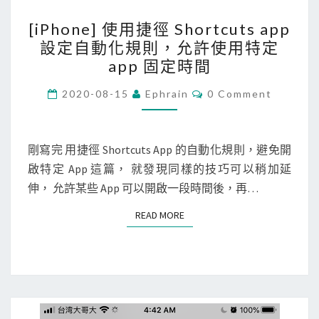
[
[iPhone] 使用捷徑 Shortcuts app
i
設定自動化規則，允許使用特定
P
app 固定時間
h
o
C
2020-08-15
Ephrain
0 Comment
O
n
M
M
e
E
N
剛寫完 用捷徑 Shortcuts App 的自動化規則，避免開
]
T
啟特定 App 這篇， 就發現同樣的技巧可以稍加延
使
S
伸， 允許某些 App 可以開啟一段時間後，再…
用
捷
READ MORE
READ MORE
徑
S
h
o
r