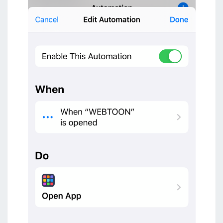
t
c
u
t
s
a
p
p
設
定
自
動
化
規
則
，
允