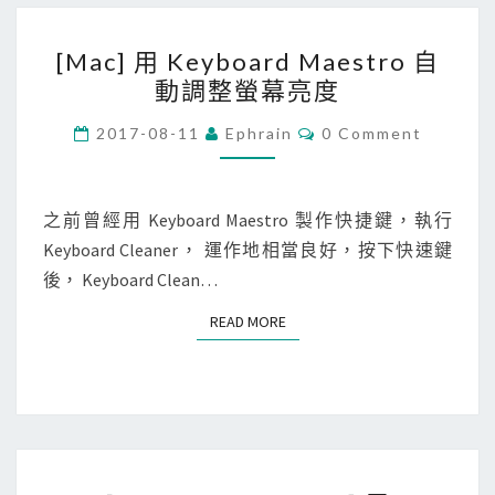
o
[
m
[Mac] 用 Keyboard Maestro 自
M
a
動調整螢幕亮度
a
t
c
C
e
2017-08-11
Ephrain
0 Comment
O
]
控
M
M
用
制
E
K
N
之前曾經用 Keyboard Maestro 製作快捷鍵，執行
S
T
e
Keyboard Cleaner， 運作地相當良好，按下快速鍵
p
S
y
後， Keyboard Clean…
e
b
e
READ MORE
READ MORE
o
d
a
T
r
e
d
s
M
t
[
a
A