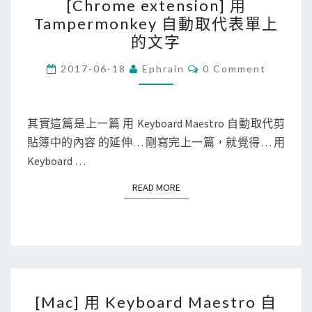
[Chrome extension] 用
C
e
p
Tampermonkey 自動取代表單上
h
s
p
的文字
r
t
持
o
C
2017-06-18
Ephrain
0 Comment
r
續
O
m
o
M
測
M
e
自
速
E
N
其實這篇是上一篇 用 Keyboard Maestro 自動取代剪
e
動
T
貼簿中的內容 的延伸… 剛寫完上一篇，就覺得… 用
x
S
調
Keyboard …
t
整
e
螢
READ MORE
READ MORE
n
幕
s
亮
i
度
o
n
[
]
[Mac] 用 Keyboard Maestro 自
M
用