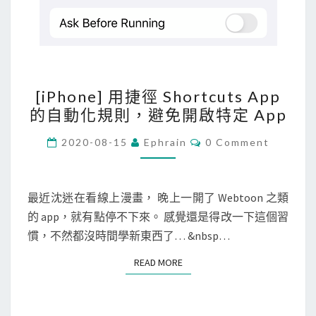
許
使
用
特
[
定
[iPhone] 用捷徑 Shortcuts App
i
a
的自動化規則，避免開啟特定 App
P
p
h
C
2020-08-15
Ephrain
0 Comment
p
O
o
M
固
M
n
定
E
e
N
最近沈迷在看線上漫畫， 晚上一開了 Webtoon 之類
時
T
]
的 app，就有點停不下來。 感覺還是得改一下這個習
S
間
用
慣，不然都沒時間學新東西了… &nbsp…
捷
READ MORE
READ MORE
徑
S
h