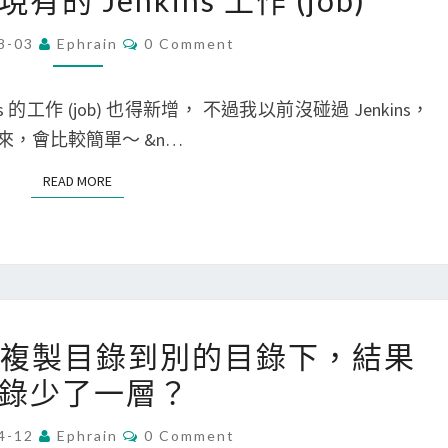
製現有的 Jenkins 工作 (job)
快
J
只
速
e
複
C
8-03
Ephrain
0 Comment
O
複
n
製
M
M
製
k
特
E
的工作 (job) 也得新增， 不過我以前沒碰過 Jenkins，
N
分
i
定
T
，會比較簡單～ &n…
S
頁
n
的
READ MORE
READ MORE
網
s
分
址
]
支
和
複
資
標
製
料
題
現
[
有
cp 指令複製目錄到別的目錄下，結果
L
的
錄少了一層？
i
J
n
e
C
4-12
Ephrain
0 Comment
O