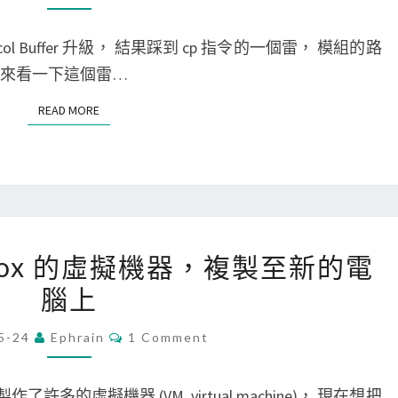
u
n
M
x
M
k
E
col Buffer 升級， 結果踩到 cp 指令的一個雷， 模組的路
]
N
i
T
 來看一下這個雷…
用
S
n
c
READ MORE
READ MORE
s
p
工
指
作
令
(
複
j
製
[
o
tualBox 的虛擬機器，複製至新的電
目
M
b
腦上
錄
a
)
到
c
C
5-24
Ephrain
1 Comment
O
別
]
M
的
將
M
E
 製作了許多的虛擬機器 (VM, virtual machine)， 現在想把