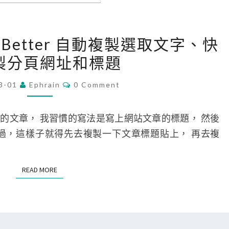
[
opy Better 自動複製選取文字、快
C
製分頁網址和標題
h
r
C
3-01
Ephrain
0 Comment
O
o
M
m
M
E
的文章， 我習慣的寫法是寫上網站文章的標題， 然後
e
N
T
過，這樣子就得先去複製一下文章標題貼上， 再去複
]
S
用
C
READ MORE
READ MORE
o
p
y