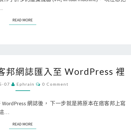
目
V
N
T
…
錄
i
S
下
r
READ MORE
READ MORE
，
t
結
u
果
a
目
l
錄
B
[
將痞客邦網誌匯入至 WordPress 裡
少
o
W
了
x
o
C
5-07
Ephrain
0 Comment
O
一
的
r
M
M
層
虛
d
E
m 上建立好 WordPress 網誌後， 下一步就是將原本在痞客邦上寫
N
？
擬
P
T
在這…
S
機
r
READ MORE
READ MORE
器
e