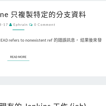
B
e
[
t clone 只複製特定的分支資料
t
G
t
i
C
8-17
Ephrain
0 Comment
O
e
t
M
M
r
]
E
HEAD refers to nonexistent ref 的錯誤訊息， 結果後來發
N
自
讓
T
S
動
g
READ MORE
READ MORE
複
i
製
t
選
c
取
l
文
o
字
n
、
[
e