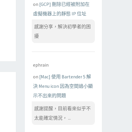
on
[GCP] 刪除已經被附加在
虛擬機器上的靜態 IP 位址
感謝分享，解決初學者的困
擾
ephrain
on
[Mac] 使用 Bartender 5 解
決 Menu icon 因為空間過小顯
示不出來的問題
感謝提醒，目前看來似乎不
太能確定情況， ...