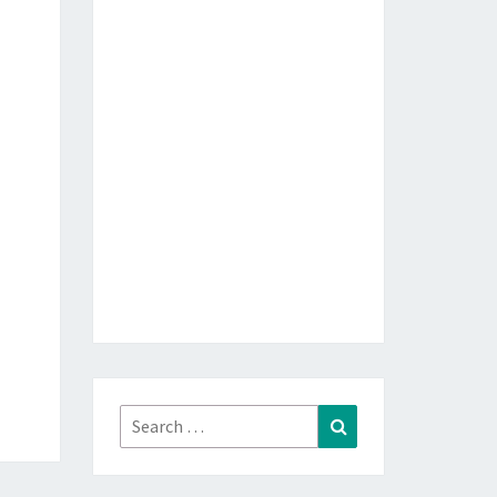
Search
Search
for: