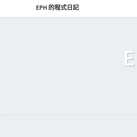
Skip
EPH 的程式日記
to
content