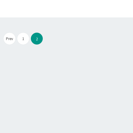
，
s
複
s
製
]
至
將
文
新
痞
Prev
1
2
的
客
章
電
邦
分
腦
網
頁
上
誌
匯
入
至
W
o
r