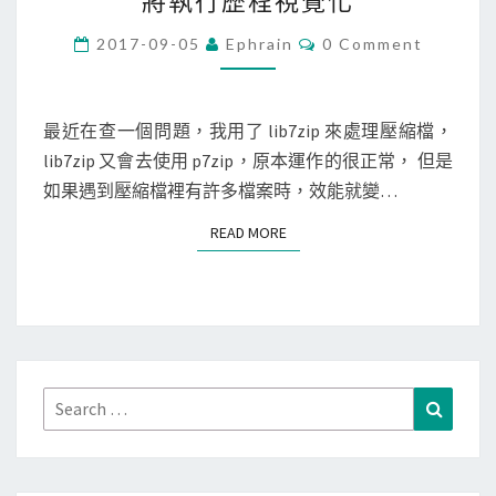
將執行歷程視覺化
n
u
C
2017-09-05
Ephrain
0 Comment
O
x
M
M
/
E
N
最近在查一個問題，我用了 lib7zip 來處理壓縮檔，
C
T
lib7zip 又會去使用 p7zip，原本運作的很正常， 但是
+
S
如果遇到壓縮檔裡有許多檔案時，效能就變…
+
]
READ MORE
READ MORE
使
用
v
a
l
g
Search
Search
r
for:
i
n