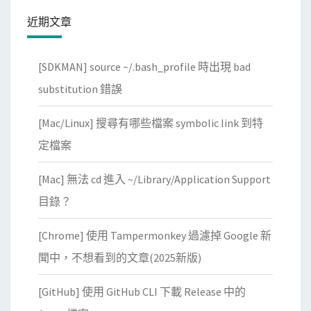
d
近期文章
找
出
[SDKMAN] source ~/.bash_profile 時出現 bad
程
substitution 錯誤
式
的
[Mac/Linux] 搜尋有哪些檔案 symbolic link 到特
效
定檔案
能
瓶
[Mac] 無法 cd 進入 ~/Library/Application Support
頸
目錄？
，
再
[Chrome] 使用 Tampermonkey 過濾掉 Google 新
用
聞中，不想看到的文章(2025新版)
g
p
[GitHub] 使用 GitHub CLI 下載 Release 中的
r