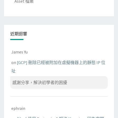
Asset 檔案
o
f
2
d
o
近期迴響
t
將
執
James Yu
行
on
[GCP] 刪除已經被附加在虛擬機器上的靜態 IP 位
歷
址
程
視
感謝分享，解決初學者的困擾
覺
化
ephrain