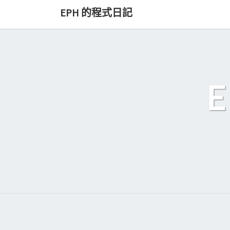
Skip
EPH 的程式日記
to
content