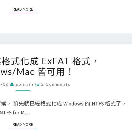
s
S
]
READ MORE
READ MORE
使
用
R
W
–
[
碟格式化成 ExFAT 格式，
R
M
ows/Mac 皆可用！
e
a
a
c
C
6-16
Ephrain
2 Comments
O
d
]
M
&
將
M
E
預先就已經格式化成 Windows 的 NTFS 格式了，
W
硬
N
T
TFS for M…
r
碟
S
i
格
READ MORE
READ MORE