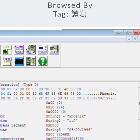
Browsed By
Tag:
讀寫