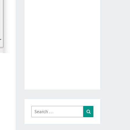
Search
Search
for: