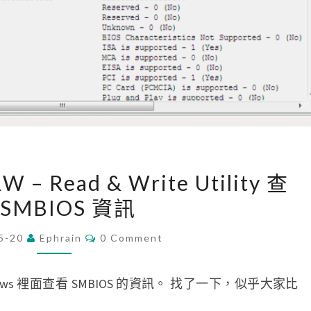
[
 – Read & Write Utility 查
W
 SMBIOS 資訊
i
n
C
5-20
Ephrain
0 Comment
O
d
M
o
M
E
ws 裡面查看 SMBIOS 的資訊。 找了一下，似乎大家比
w
N
T