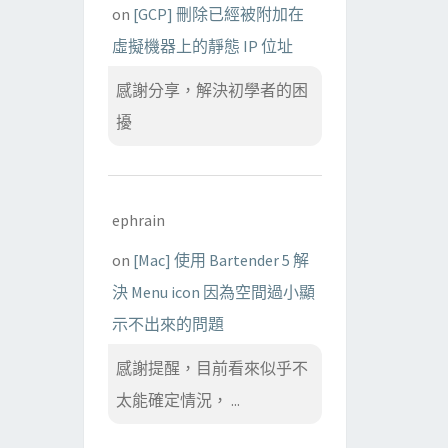
on
[GCP] 刪除已經被附加在
虛擬機器上的靜態 IP 位址
感謝分享，解決初學者的困
擾
ephrain
on
[Mac] 使用 Bartender 5 解
決 Menu icon 因為空間過小顯
示不出來的問題
感謝提醒，目前看來似乎不
太能確定情況， ...