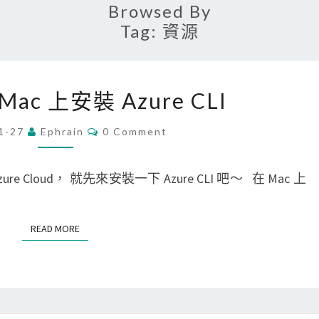
Browsed By
Tag:
資源
[
 Mac 上安裝 Azure CLI
A
z
C
1-27
Ephrain
0 Comment
O
u
M
M
r
E
Cloud， 就先來安裝一下 Azure CLI 吧～ 在 Mac 上
N
e
T
S
]
READ MORE
READ MORE
在
M
a
c
上