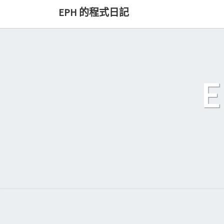
Skip
EPH 的程式日記
to
content