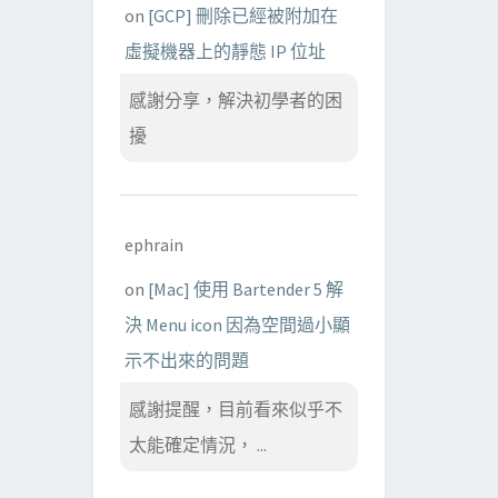
on
[GCP] 刪除已經被附加在
虛擬機器上的靜態 IP 位址
感謝分享，解決初學者的困
擾
ephrain
on
[Mac] 使用 Bartender 5 解
決 Menu icon 因為空間過小顯
示不出來的問題
感謝提醒，目前看來似乎不
太能確定情況， ...