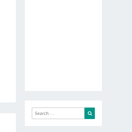
Search
Search
for: