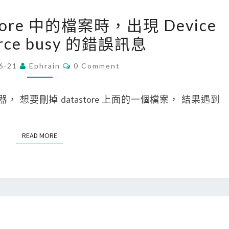
[
安
astore 中的檔案時，出現 Device
E
裝
ource busy 的錯誤訊息
S
A
X
z
C
6-21
Ephrain
0 Comment
O
i
u
M
]
M
r
E
服器， 想要刪掉 datastore 上面的一個檔案， 結果遇到
刪
N
e
T
除
S
C
d
READ MORE
READ MORE
L
a
I
t
a
s
t
o