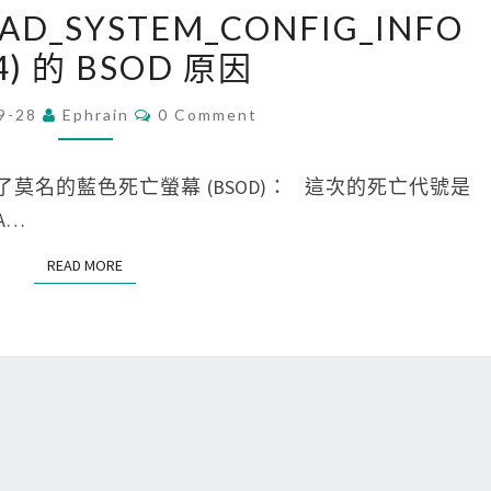
[
BAD_SYSTEM_CONFIG_INFO
r
W
74) 的 BSOD 原因
e
i
中
n
C
9-28
Ephrain
0 Comment
的
O
d
M
檔
o
M
E
遇上了莫名的藍色死亡螢幕 (BSOD)： 這次的死亡代號是
案
w
N
T
BA…
時
s
S
，
]
READ MORE
READ MORE
出
找
現
出
D
B
e
A
v
D
i
_
c