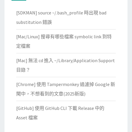
n
[SDKMAN] source ~/.bash_profile 時出現 bad
p
m
substitution 錯誤
f
[Mac/Linux] 搜尋有哪些檔案 symbolic link 到特
u
n
定檔案
d
[Mac] 無法 cd 進入 ~/Library/Application Support
贊
助
目錄？
訊
[Chrome] 使用 Tampermonkey 過濾掉 Google 新
息
？
聞中，不想看到的文章(2025新版)
[GitHub] 使用 GitHub CLI 下載 Release 中的
Asset 檔案