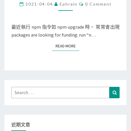
c
C
2021-04-04
Ephrain
0 Comment
O
/
M
M
L
E
i
N
最近執行 npm 指令如 npm upgrade 時， 常常會出現
T
n
packages are looking for funding: run “n…
S
u
READ MORE
READ MORE
x
]
n
p
m
指
Search
Search
令
for:
一
直
出
近期文章
現