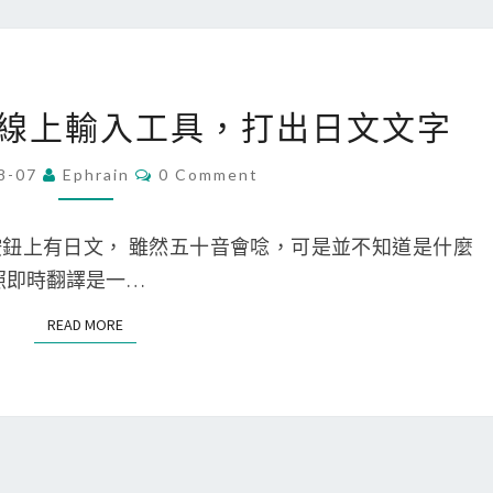
切
換
語
[
音
gle 線上輸入工具，打出日文文字
日
輸
文
入
C
8-07
Ephrain
0 Comment
O
]
法
M
M
用
的
E
鈕上有日文， 雖然五十音會唸，可是並不知道是什麼
N
G
辨
T
pp 拍照即時翻譯是一…
S
o
識
READ MORE
READ MORE
o
語
g
言
l
e
線