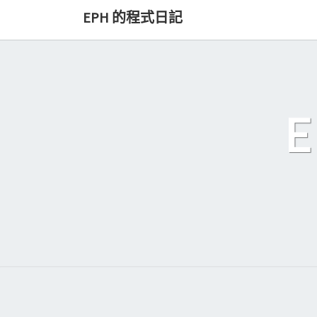
Skip
EPH 的程式日記
to
content