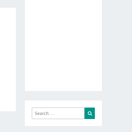
Search
Search
for: