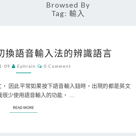
Browsed By
Tag:
輸入
[
 即時切換語音輸入法的辨識語言
i
P
C
1-09
Ephrain
0 Comment
O
h
M
M
o
E
成英文， 因此平常如果按下語音輸入鈕時，出現的都是英文
N
n
T
我很少使用語音輸入的功能， …
S
e
READ MORE
READ MORE
]
即
時