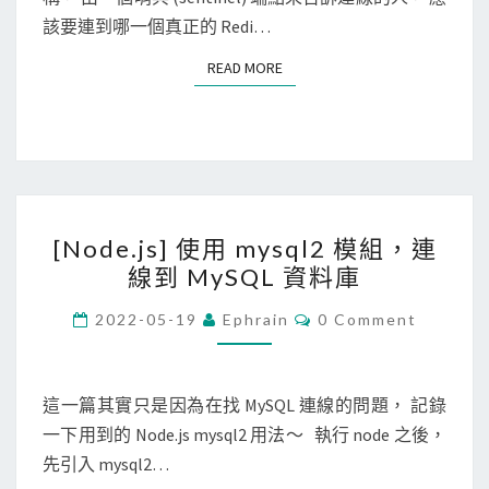
S
e
該要連到哪一個真正的 Redi…
的
d
R
READ MORE
READ MORE
i
a
s
b
-
b
c
i
l
t
[
i
M
[Node.js] 使用 mysql2 模組，連
N
連
Q
線到 MySQL 資料庫
o
上
d
C
R
2022-05-19
Ephrain
0 Comment
O
e
e
M
M
.
d
E
j
N
這一篇其實只是因為在找 MySQL 連線的問題， 記錄
i
T
s
一下用到的 Node.js mysql2 用法～ 執行 node 之後，
s
S
]
先引入 mysql2…
S