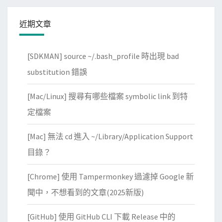
v
e
近期文章
r
P
r
[SDKMAN] source ~/.bash_profile 時出現 bad
o
substitution 錯誤
x
y
[Mac/Linux] 搜尋有哪些檔案 symbolic link 到特
中
定檔案
加
入
[Mac] 無法 cd 進入 ~/Library/Application Support
逾
目錄？
時
t
[Chrome] 使用 Tampermonkey 過濾掉 Google 新
i
聞中，不想看到的文章(2025新版)
m
e
[GitHub] 使用 GitHub CLI 下載 Release 中的