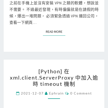
庫
e
N
之前在手機上並沒有安裝 VPN 之類的軟體，想說並
T
]
不需要。 不過最近發現，有時偏偏就是在請假的時
S
使
候，爆出一堆問題， 必須緊急透過 VPN 連回公司，
用
查看一下網頁…
F
READ MORE
READ MORE
5
A
c
c
e
[
s
[Python] 在
P
s
xml.client.ServerProxy 中加入逾
y
A
時 timeout 機制
t
p
h
C
2021-12-07
Ephrain
0 Comment
p
O
o
建
M
M
n
立
E