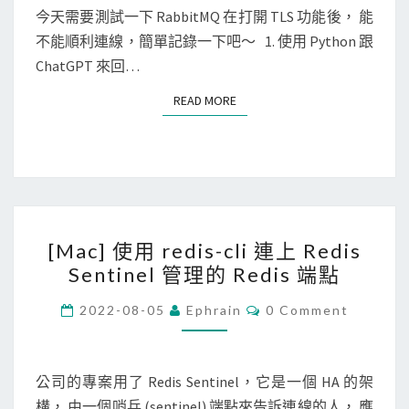
y
N
今天需要測試一下 RabbitMQ 在打開 TLS 功能後， 能
T
t
不能順利連線，簡單記錄一下吧～ 1. 使用 Python 跟
S
h
ChatGPT 來回…
o
READ MORE
READ MORE
n
]
測
試
連
[
線
[Mac] 使用 redis-cli 連上 Redis
M
到
Sentinel 管理的 Redis 端點
a
已
c
C
啟
2022-08-05
Ephrain
0 Comment
O
]
用
M
M
使
T
E
用
N
公司的專案用了 Redis Sentinel，它是一個 HA 的架
L
T
r
構， 由一個哨兵 (sentinel) 端點來告訴連線的人， 應
S