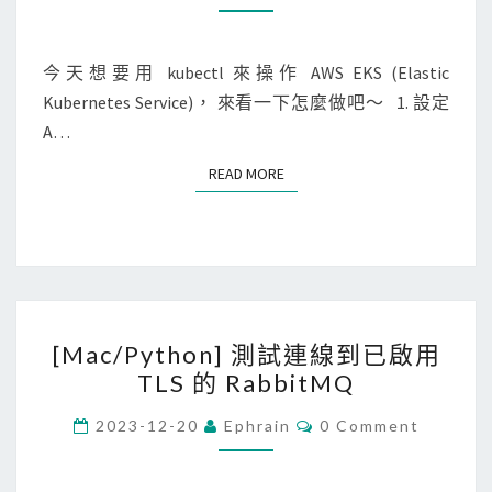
S
M
M
]
E
使
N
今天想要用 kubectl 來操作 AWS EKS (Elastic
T
用
Kubernetes Service)， 來看一下怎麼做吧～ 1. 設定
S
k
A…
u
READ MORE
READ MORE
b
e
c
t
l
[
連
[Mac/Python] 測試連線到已啟用
M
線
TLS 的 RabbitMQ
a
E
c
C
K
2023-12-20
Ephrain
0 Comment
O
/
S
M
M
P
E