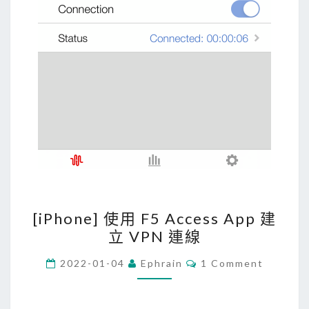
d
連
線
到
A
z
u
r
e
M
y
[
[iPhone] 使用 F5 Access App 建
S
i
立 VPN 連線
Q
P
L
h
C
2022-01-04
Ephrain
1 Comment
O
資
o
M
料
M
n
E