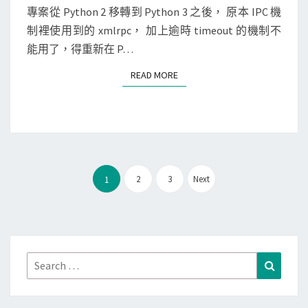
N
專案從 Python 2 移轉到 Python 3 之後， 原本 IPC 機
]
V
T
制裡使用到的 xmlrpc， 加上逾時 timeout 的機制不
在
S
P
能用了，得重新在 P…
x
N
m
連
READ MORE
READ MORE
l
線
.
c
l
i
文
e
2
3
Next
1
章
n
分
t
頁
.
S
Search
Search
e
for:
r