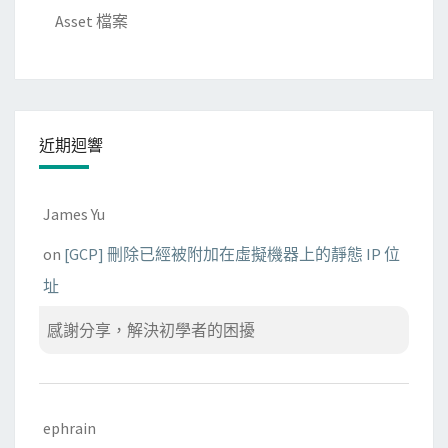
o
Asset 檔案
u
t
機
制
近期迴響
James Yu
on
[GCP] 刪除已經被附加在虛擬機器上的靜態 IP 位
址
感謝分享，解決初學者的困擾
ephrain