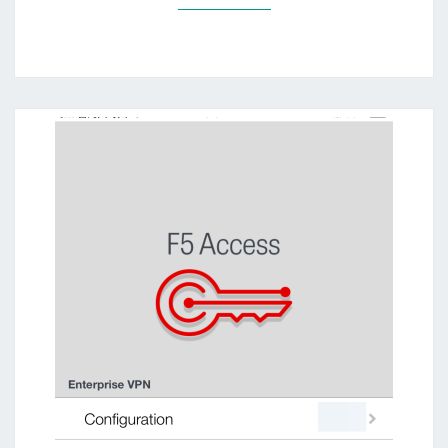
e
Q
r
L
n
資
e
料
t
庫
e
s
裡
使
用
m
y
s
q
l
p
o