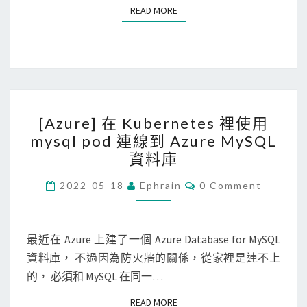
使
e
READ MORE
READ MORE
用
n
m
t
y
i
s
n
q
e
[
l
l
[Azure] 在 Kubernetes 裡使用
A
2
管
mysql pod 連線到 Azure MySQL
z
模
理
資料庫
u
組
的
r
C
2022-05-18
Ephrain
0 Comment
，
R
O
e
連
M
e
M
]
線
d
E
N
最近在 Azure 上建了一個 Azure Database for MySQL
在
到
i
T
資料庫， 不過因為防火牆的關係，從家裡是連不上
K
S
M
s
的， 必須和 MySQL 在同一…
u
y
端
b
S
點
READ MORE
READ MORE