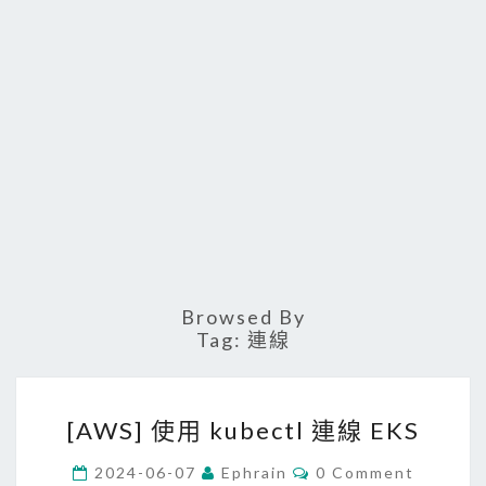
Browsed By
Tag:
連線
[
[AWS] 使用 kubectl 連線 EKS
A
W
C
2024-06-07
Ephrain
0 Comment
O