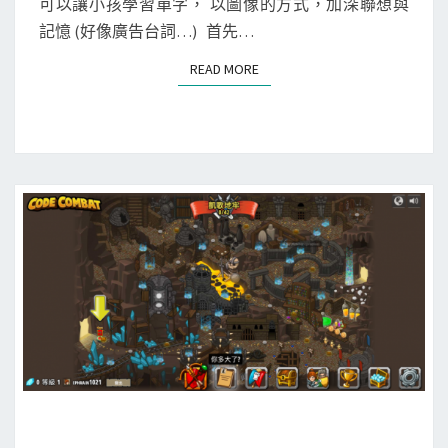
h
可以讓小孩學習單字， 以圖像的方式，加深聯想與
S
]
記憶 (好像廣告台詞…) 首先…
英
READ MORE
READ MORE
文
拼
字
遊
戲
(
E
n
g
l
i
s
h
S
[