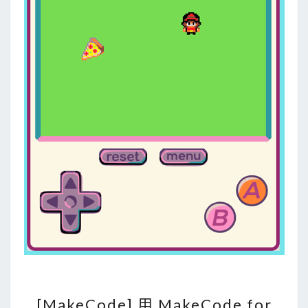
遊
戲
式
學
習
P
y
t
h
o
n
/
J
a
v
a
[
S
[MakeCode] 用 MakeCode for