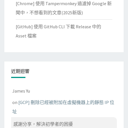
化
[Chrome] 使用 Tampermonkey 過濾掉 Google 新
學
聞中，不想看到的文章(2025新版)
習
[GitHub] 使用 GitHub CLI 下載 Release 中的
Asset 檔案
近期迴響
James Yu
on
[GCP] 刪除已經被附加在虛擬機器上的靜態 IP 位
址
感謝分享，解決初學者的困擾