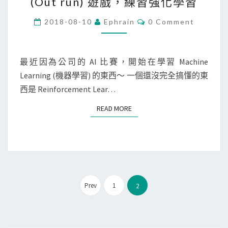
(Out run) 遊戲，練習強化學習
L
e
]
f
C
2018-08-10
Ephrain
0 Comment
O
在
o
M
M
M
r
E
a
N
A
最近因為公司的 AI 比賽，開始在學習 Machine
T
c
r
Learning (機器學習) 的東西～ 一個還沒完全搞懂的東
S
上
c
西是 Reinforcement Lear…
安
a
READ MORE
READ MORE
裝
d
C
e
a
寫
n
吃
n
披
文
o
薩
Prev
1
2
章
n
遊
分
b
戲
頁
a