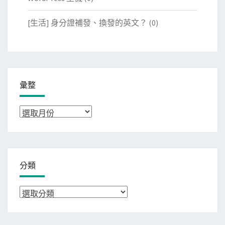
[生活] 身分證補發、換發的英文？
(0)
彙整
彙
整
分類
分
類