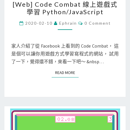
[Web] Code Combat 線上遊戲式
p
W
學習 Python/JavaScript
e
e
l
b
C
2020-02-10
Ephrain
0 Comment
O
l
]
M
i
M
C
E
n
o
N
家人介紹了從 Facebook 上看到的 Code Combat， 這
T
g
d
是個可以讓你用遊戲方式學習寫程式的網站， 試用
S
G
e
了一下，覺得還不錯，來看一下吧～ &nbsp…
a
C
READ MORE
READ MORE
m
o
e
m
)
b
a
t
線
上