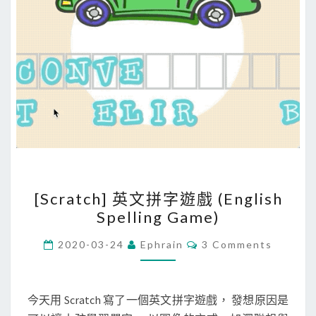
[
[Scratch] 英文拼字遊戲 (English
S
Spelling Game)
c
r
C
2020-03-24
Ephrain
3 Comments
O
a
M
M
t
E
c
N
今天用 Scratch 寫了一個英文拼字遊戲， 發想原因是
T