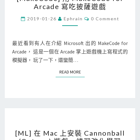
M
c
Arcade 寫吃披薩遊戲
a
r
k
C
2019-01-26
Ephrain
0 Comment
i
O
e
M
p
M
C
E
t
o
N
最近看到有人在介紹 Microsoft 出的 MakeCode for
T
d
Arcade， 這是一個在 Arcade 掌上遊戲機上寫程式的
S
e
模擬器， 玩了一下，還蠻簡…
]
READ MORE
READ MORE
用
M
a
k
e
C
[
o
[ML] 在 Mac 上安裝 Cannonball
M
d