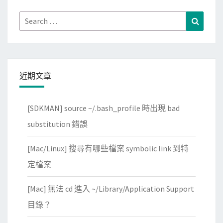
l
Search
Search
l
for:
(
O
u
近期文章
t
r
u
[SDKMAN] source ~/.bash_profile 時出現 bad
n
substitution 錯誤
)
遊
[Mac/Linux] 搜尋有哪些檔案 symbolic link 到特
戲
定檔案
，
練
[Mac] 無法 cd 進入 ~/Library/Application Support
習
目錄？
強