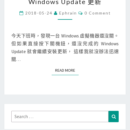
Windows Update 更新
i
n
C
2018-05-24
Ephrain
0 Comment
O
d
M
M
o
E
w
N
今天下班時，發現一台 Windows 虛擬機器還沒關。
T
s
但如果直接按下關機鈕，還沒完成的 Windows
S
]
Update 就會繼續安裝更新， 這樣我就沒辦法迅速
關
關…
機
READ MORE
READ MORE
時
，
不
要
安
裝
Search
Search
W
for:
i