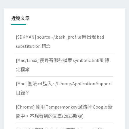
n
d
近期文章
o
w
[SDKMAN] source ~/.bash_profile 時出現 bad
s
U
substitution 錯誤
p
[Mac/Linux] 搜尋有哪些檔案 symbolic link 到特
d
a
定檔案
t
[Mac] 無法 cd 進入 ~/Library/Application Support
e
更
目錄？
新
[Chrome] 使用 Tampermonkey 過濾掉 Google 新
聞中，不想看到的文章(2025新版)