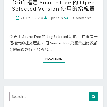
下
[Git] 指定 SourceTree 的 Open
G
載
Selected Version 使用的編輯器
i
所
t
C
2019-12-30
Ephrain
0 Comment
有
O
]
M
相
M
指
關
E
定
N
今天用 SourceTree 的 Log Selected 功能， 在查看一
聯
T
S
個檔案的提交歷史， 但 Source Tree 只顯示出修改部
S
的
o
分的前後幾行， 想說那…
R
u
P
READ MORE
READ MORE
r
M
c
套
e
件
T
r
e
Search
Search
e
for: