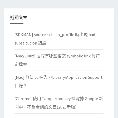
的
O
p
近期文章
e
n
[SDKMAN] source ~/.bash_profile 時出現 bad
S
e
substitution 錯誤
l
[Mac/Linux] 搜尋有哪些檔案 symbolic link 到特
e
c
定檔案
t
[Mac] 無法 cd 進入 ~/Library/Application Support
e
d
目錄？
V
[Chrome] 使用 Tampermonkey 過濾掉 Google 新
e
r
聞中，不想看到的文章(2025新版)
s