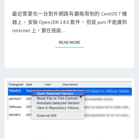
M
x
出
E
]
N
最近需要在一台對外網路有嚴格限制的 CentOS 7 機
某
T
在
器上， 安裝 OpenJDK 1.8.0 套件， 但是 yum 不能連到
套
S
C
Internet 上，實在很麻…
件
e
的
READ MORE
READ MORE
n
所
t
有
O
相
S
依
上
套
使
件
用
y
u
m
，
[