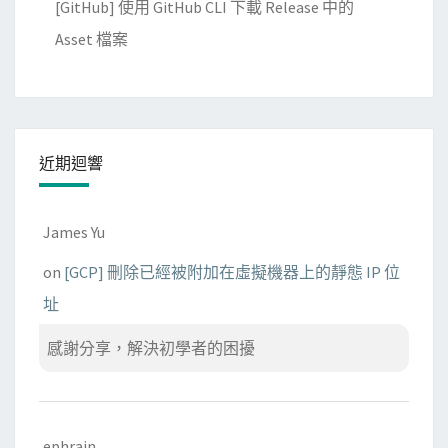
[GitHub] 使用 GitHub CLI 下載 Release 中的
i
o
Asset 檔案
n
使
用
的
近期迴響
編
輯
器
James Yu
on
[GCP] 刪除已經被附加在虛擬機器上的靜態 IP 位
址
感謝分享，解決初學者的困擾
ephrain