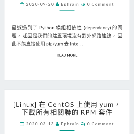
t
C
2020-09-20
Ephrain
0 Comment
O
h
M
M
o
E
n
N
最近遇到了 Python 模組相依性 (dependency) 的問
T
]
題， 起因是我們的建置環境沒有對外網路連線， 因
S
使
此不能直接使用 pip/yum 去 Inte…
用
READ MORE
READ MORE
j
o
h
n
n
[
y
[Linux] 在 CentOS 上使用 yum，
L
d
下載所有相關聯的 RPM 套件
i
e
n
C
p
2020-03-13
Ephrain
0 Comment
O
u
列
M