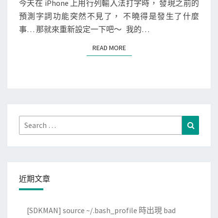
e
N
今天在 iPhone 上用行列輸入法打字時， 發現之前的
T
]
預測字詞功能突然不見了， 不曉得是發生了什麼
S
啟
事… 那就來重新設定一下吧～ 我的…
用
READ MORE
READ MORE
O
k
i
d
o
K
Search
Search
e
for:
y
L
i
近期文章
t
e
[SDKMAN] source ~/.bash_profile 時出現 bad
提