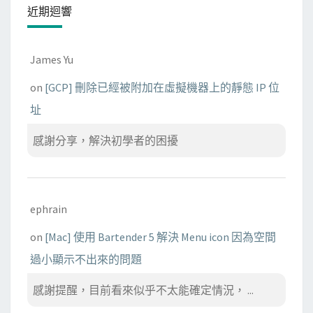
近期迴響
James Yu
on
[GCP] 刪除已經被附加在虛擬機器上的靜態 IP 位
址
感謝分享，解決初學者的困擾
ephrain
on
[Mac] 使用 Bartender 5 解決 Menu icon 因為空間
過小顯示不出來的問題
感謝提醒，目前看來似乎不太能確定情況， ...