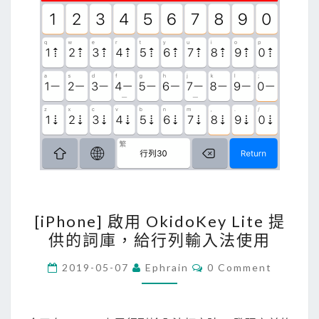
[
[iPhone] 啟用 OkidoKey Lite 提
i
供的詞庫，給行列輸入法使用
P
h
C
2019-05-07
Ephrain
0 Comment
O
o
M
M
n
E