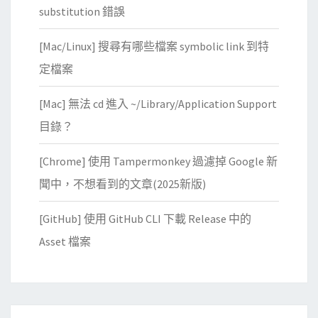
供
substitution 錯誤
的
[Mac/Linux] 搜尋有哪些檔案 symbolic link 到特
詞
庫
定檔案
，
[Mac] 無法 cd 進入 ~/Library/Application Support
給
行
目錄？
列
[Chrome] 使用 Tampermonkey 過濾掉 Google 新
輸
入
聞中，不想看到的文章(2025新版)
法
[GitHub] 使用 GitHub CLI 下載 Release 中的
使
用
Asset 檔案