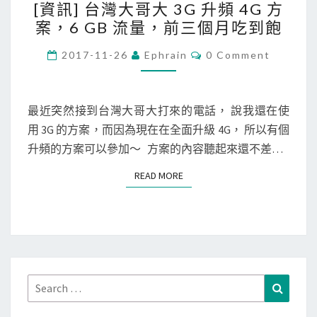
[資訊] 台灣大哥大 3G 升頻 4G 方
資
享
案，6 GB 流量，前三個月吃到飽
訊
，
]
C
下
2017-11-26
Ephrain
0 Comment
O
台
雨
M
M
灣
天
E
大
N
最近突然接到台灣大哥大打來的電話， 說我還在使
A
T
哥
用 3G 的方案，而因為現在在全面升級 4G， 所以有個
D
S
大
升頻的方案可以參加～ 方案的內容聽起來還不差…
S
3
L
READ MORE
READ MORE
G
不
升
再
頻
卡
4
卡
G
啦
方
Search
！
Search
案
for: