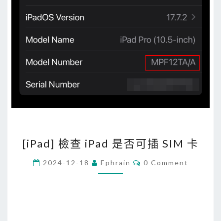
[
[iPad] 檢查 iPad 是否可插 SIM 卡
i
P
C
2024-12-18
Ephrain
0 Comment
O
a
M
M
d
E
]
N
T
檢
S