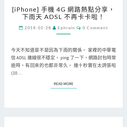
[
3
[iPhone] 手機 4G 網路熱點分享，
i
G
下雨天 ADSL 不再卡卡啦！
P
/
h
4
C
2018-01-28
Ephrain
0 Comment
O
o
G
M
M
n
網
E
e
N
路
今天不知道是不是因為下雨的關係， 家裡的中華電
T
]
上
信 ADSL 連線很不穩定， ping 了一下，網路封包時常
S
手
網
逾時，有回來的也都非常久， 幾十秒實在太誇張啦
機
(10…
4
READ MORE
READ MORE
G
網
路
熱
點
[
分