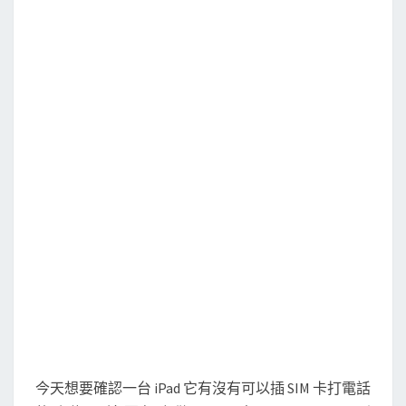
查
i
P
a
d
是
否
可
插
S
I
M
卡
今天想要確認一台 iPad 它有沒有可以插 SIM 卡打電話