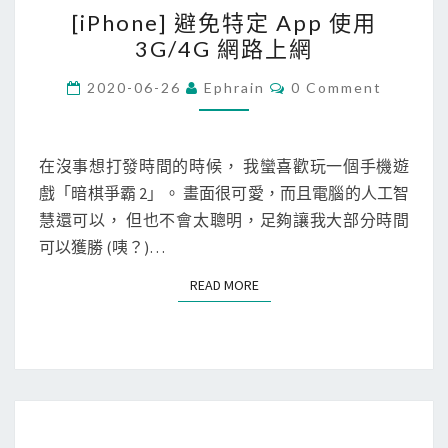
[
[iPhone] 避免特定 App 使用
i
3G/4G 網路上網
P
h
C
2020-06-26
Ephrain
0 Comment
O
o
M
M
n
E
e
N
在沒事想打發時間的時候， 我蠻喜歡玩一個手機遊
T
]
戲「暗棋爭霸 2」。 畫面很可愛，而且電腦的人工智
S
避
慧還可以， 但也不會太聰明，足夠讓我大部分時間
免
可以獲勝 (咦？)…
特
READ MORE
READ MORE
定
A
p
p
使
用