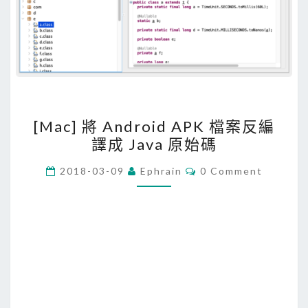
[
[Mac] 將 Android APK 檔案反編
M
譯成 Java 原始碼
a
c
C
2018-03-09
Ephrain
0 Comment
O
]
M
M
將
E
A
N
T
n
S
d
r
o