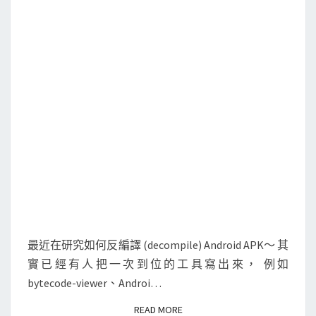
i
d
A
P
K
檔
案
反
編
譯
成
J
a
最近在研究如何反編譯 (decompile) Android APK～ 其
v
實已經有人把一次到位的工具寫出來， 例如
a
bytecode-viewer、Androi…
原
READ MORE
READ MORE
始