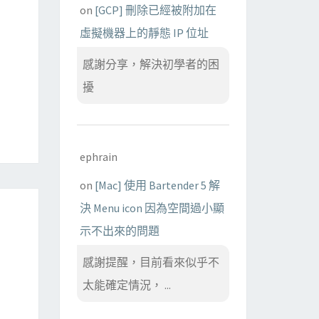
on
[GCP] 刪除已經被附加在
虛擬機器上的靜態 IP 位址
感謝分享，解決初學者的困
擾
ephrain
on
[Mac] 使用 Bartender 5 解
決 Menu icon 因為空間過小顯
示不出來的問題
感謝提醒，目前看來似乎不
太能確定情況， ...