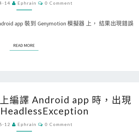
C
4-14
Ephrain
0 Comment
o
O
M
i
M
E
ndroid app 裝到 Genymotion 模擬器 上， 結果出現錯誤
d
N
T
]
S
解
READ MORE
READ MORE
決
a
d
b
i
[
ac 上編譯 Android app 時，出現
n
C
s
.HeadlessException
o
t
r
C
6-12
Ephrain
0 Comment
a
O
d
M
l
o
M