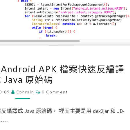
[
 將 Android APK 檔案快速反編譯
M
 Java 原始碼
a
c
C
0-09
Ephrain
0 Comment
O
]
M
使
M
E
案反編譯成 Java 原始碼， 裡面主要是用 dex2jar 和 JD-
用
N
T
 J…
j
S