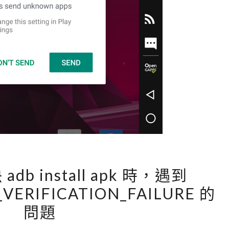
案
快
速
反
編
譯
成
J
a
v
a
[
 adb install apk 時，遇到
原
A
始
_VERIFICATION_FAILURE 的
n
碼
問題
d
r