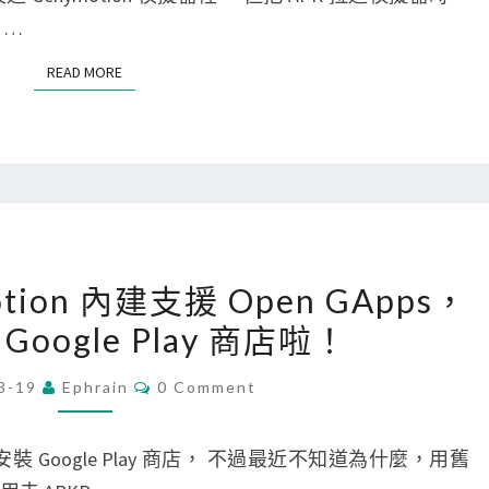
o
i
N
_
T
 …
i
d
S
F
d
]
READ MORE
READ MORE
A
a
在
I
p
G
L
p
e
E
時
n
D
，
y
_
出
m
[
V
motion 內建支援 Open GApps，
現
o
A
E
j
oogle Play 商店啦！
t
n
R
a
i
d
C
I
3-19
Ephrain
0 Comment
v
o
O
r
F
M
a
n
o
M
I
E
裡安裝 Google Play 商店， 不過最近不知道為什麼，用舊
.
模
i
N
C
T