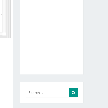
Search
Search
for: