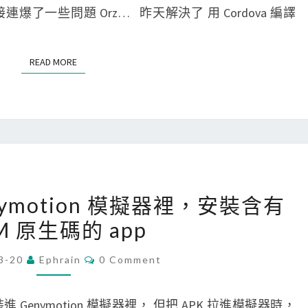
E
接連爆了一些問題 Orz… 昨天解決了 用 Cordova 編譯
l
v
N
T
a
a
S
p
]
READ MORE
READ MORE
k
在
時
M
，
a
遇
c
到
上
I
編
[
Genymotion 模擬器裡，安裝含有
N
譯
A
S
M 原生碼的 app
A
n
T
n
d
C
3-20
Ephrain
0 Comment
A
d
O
r
M
L
r
o
M
E
L
pp 裝進 Genymotion 模擬器裡， 但把 APK 拉進模擬器時，