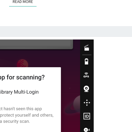
a
READ MORE
READ MORE
d
x
將
A
n
d
r
o
i
d
A
P
K
檔