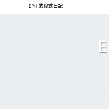
Skip
EPH 的程式日記
to
content