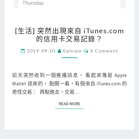
[
[生活] 突然出現來自 iTunes.com
生
的信用卡交易記錄？
活
]
C
2019-09-01
Ephrain
0 Comment
O
突
M
M
然
E
出
N
前天突然收到一個推播訊息， 看起來像是 Apple
T
現
Wallet 送來的， 點開一看，有個來自 iTunes.com 的
S
來
奇怪交易： 再點進去，交易…
自
READ MORE
READ MORE
i
T
u
n