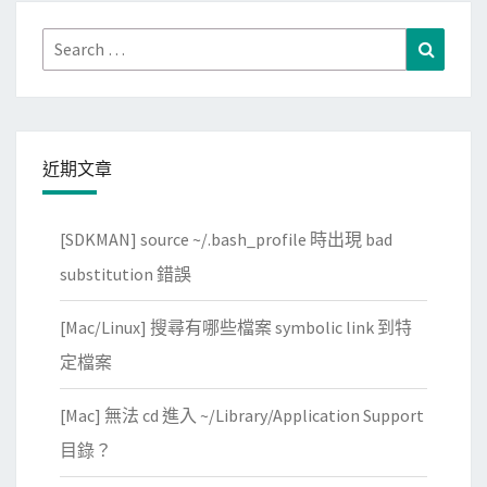
e
s
Search
Search
.
for:
c
o
m
近期文章
的
信
[SDKMAN] source ~/.bash_profile 時出現 bad
用
卡
substitution 錯誤
交
[Mac/Linux] 搜尋有哪些檔案 symbolic link 到特
易
記
定檔案
錄
[Mac] 無法 cd 進入 ~/Library/Application Support
？
目錄？