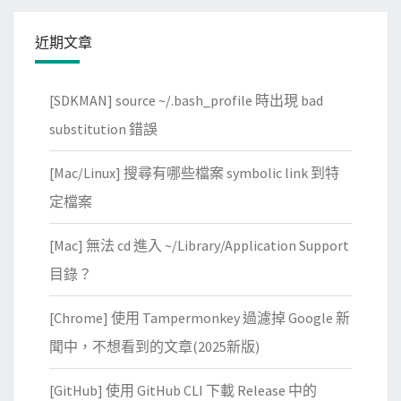
入
至
近期文章
W
o
[SDKMAN] source ~/.bash_profile 時出現 bad
r
d
substitution 錯誤
P
[Mac/Linux] 搜尋有哪些檔案 symbolic link 到特
r
e
定檔案
s
[Mac] 無法 cd 進入 ~/Library/Application Support
s
裡
目錄？
[Chrome] 使用 Tampermonkey 過濾掉 Google 新
聞中，不想看到的文章(2025新版)
[GitHub] 使用 GitHub CLI 下載 Release 中的