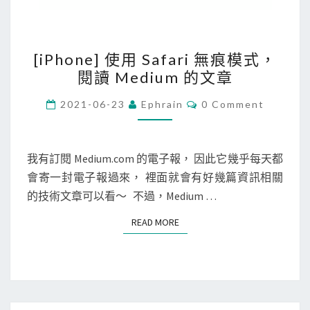
[
[iPhone] 使用 Safari 無痕模式，
i
閱讀 Medium 的文章
P
h
C
2021-06-23
Ephrain
0 Comment
O
o
M
M
n
E
e
N
我有訂閱 Medium.com 的電子報， 因此它幾乎每天都
T
]
會寄一封電子報過來， 裡面就會有好幾篇資訊相關
S
使
的技術文章可以看～ 不過，Medium …
用
READ MORE
READ MORE
S
a
f
a
r