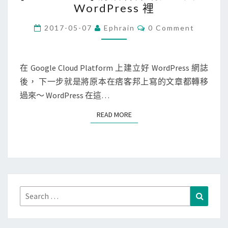
題
章
WordPress 裡
o
，
r
C
讓
2017-05-07
Ephrain
0 Comment
O
d
精
M
M
P
選
E
r
N
在 Google Cloud Platform 上建立好 WordPress 網誌
圖
T
e
後， 下一步就是將原本在痞客邦上寫的文章都轉移
片
S
s
過來～ WordPress 在這…
出
s
現
READ MORE
READ MORE
]
在
將
文
痞
章
客
標
邦
題
網
Search
的
Search
誌
for:
下
匯
面