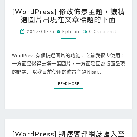
[
i
[WordPress] 修改佈景主題，讓精
W
無
選圖片出現在文章標題的下面
o
痕
r
C
模
2017-08-29
Ephrain
0 Comment
O
d
式
M
M
P
，
E
r
N
WordPress 有個精選圖片的功能，之前我很少使用，
閱
T
e
一方面是懶得去選一張圖片，一方面是因為版面呈現
讀
S
s
的問題… 以我目前使用的佈景主題 Nisar…
M
s
e
READ MORE
READ MORE
]
d
修
i
改
u
佈
m
景
的
[
主
文
[WordPress] 將痞客邦網誌匯入至
W