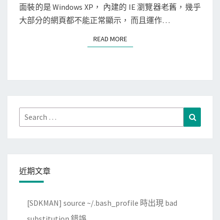
輕
面裝的是 Windows XP， 內建的 IE 瀏覽器老舊，幾乎
量
大部分的網頁都不能正常顯示， 而且運作…
級
READ MORE
READ MORE
的
B
o
d
h
i
Search
Search
L
for:
i
n
u
近期文章
x
[SDKMAN] source ~/.bash_profile 時出現 bad
substitution 錯誤