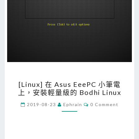
[
[Linux] 在 Asus EeePC 小筆電
L
上，安裝輕量級的 Bodhi Linux
i
n
C
2019-08-23
Ephrain
0 Comment
O
u
M
M
x
E
]
N
T
在
S