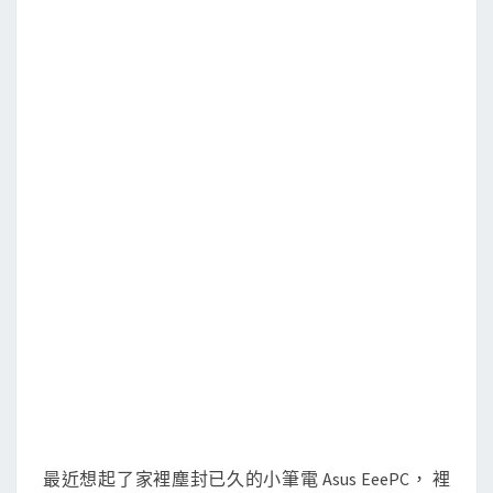
A
s
u
s
E
e
e
P
C
小
筆
電
上
，
安
裝
最近想起了家裡塵封已久的小筆電 Asus EeePC， 裡