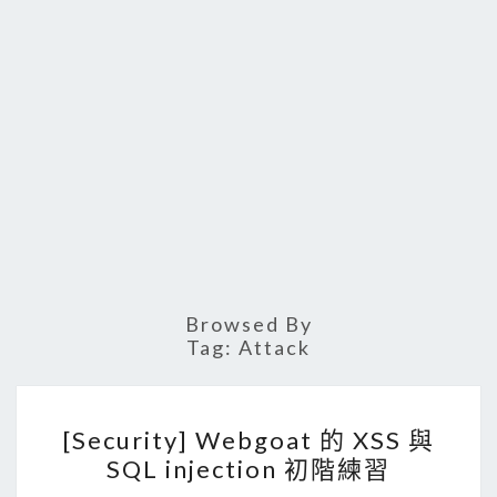
Browsed By
Tag:
Attack
[
[Security] Webgoat 的 XSS 與
S
SQL injection 初階練習
e