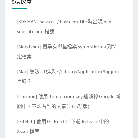
近期文章
S
與
[SDKMAN] source ~/.bash_profile 時出現 bad
S
Q
substitution 錯誤
L
[Mac/Linux] 搜尋有哪些檔案 symbolic link 到特
i
n
定檔案
j
[Mac] 無法 cd 進入 ~/Library/Application Support
e
c
目錄？
t
[Chrome] 使用 Tampermonkey 過濾掉 Google 新
i
o
聞中，不想看到的文章(2025新版)
n
[GitHub] 使用 GitHub CLI 下載 Release 中的
初
階
Asset 檔案