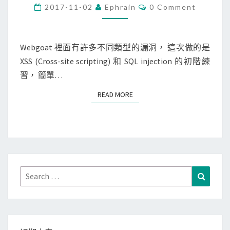
c
C
2017-11-02
Ephrain
0 Comment
O
u
M
M
r
E
i
N
Webgoat 裡面有許多不同類型的漏洞， 這次做的是
T
t
XSS (Cross-site scripting) 和 SQL injection 的初階練
S
y
習， 簡單…
]
READ MORE
READ MORE
W
e
b
g
o
a
Search
Search
t
for:
的
X
S