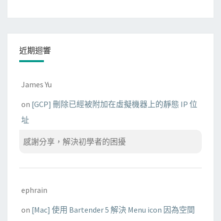
練
習
近期迴響
James Yu
on
[GCP] 刪除已經被附加在虛擬機器上的靜態 IP 位
址
感謝分享，解決初學者的困擾
ephrain
on
[Mac] 使用 Bartender 5 解決 Menu icon 因為空間