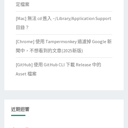
t
定檔案
e
d
[Mac] 無法 cd 進入 ~/Library/Application Support
b
目錄？
y
s
[Chrome] 使用 Tampermonkey 過濾掉 Google 新
e
聞中，不想看到的文章(2025新版)
r
v
[GitHub] 使用 GitHub CLI 下載 Release 中的
e
Asset 檔案
r
錯
誤
訊
近期迴響
息