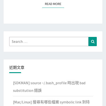
READ MORE
READ MORE
t
e
n
s
i
o
Search
Search
n
for:
n
o
t
近期文章
s
u
p
[SDKMAN] source ~/.bash_profile 時出現 bad
p
substitution 錯誤
o
r
[Mac/Linux] 搜尋有哪些檔案 symbolic link 到特