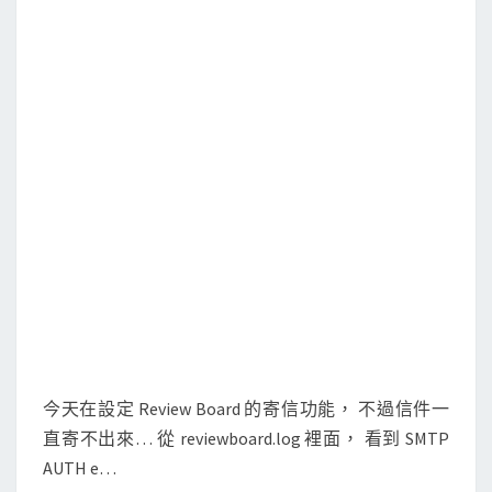
d
]
寄
信
時
出
現
S
M
T
P
A
U
T
今天在設定 Review Board 的寄信功能， 不過信件一
H
直寄不出來… 從 reviewboard.log 裡面， 看到 SMTP
e
AUTH e…
x