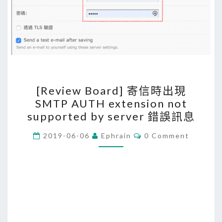
[
[Review Board] 寄信時出現
R
SMTP AUTH extension not
e
supported by server 錯誤訊息
v
i
C
2019-06-06
Ephrain
0 Comment
O
e
M
M
w
E
N
B
T
o
S
a
r