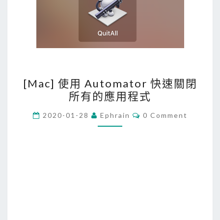
[
[Mac] 使用 Automator 快速關閉
M
所有的應用程式
a
c
C
2020-01-28
Ephrain
0 Comment
O
]
M
M
使
E
用
N
T
A
S
u
t
o
m