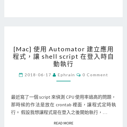
[
[Mac] 使用 Automator 建立應用
M
程式，讓 shell script 在登入時自
a
動執行
c
]
C
2018-06-17
Ephrain
0 Comment
O
使
M
M
用
E
N
最近寫了一個 script 來偵測 CPU 使用率過高的問題，
A
T
那時候的作法是放在 crontab 裡面，讓程式定時執
u
S
行。 假設我想讓程式是在登入之後開始執行，…
t
o
READ MORE
READ MORE