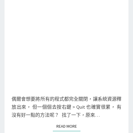
a
t
o
r
快
速
關
閉
所
有
的
應
偶爾會想要將所有的程式都完全關閉，讓系統資源釋
用
放出來， 但一個個去按右鍵 > Quit 也確實很累， 有
程
沒有好一點的方法呢？ 找了一下，原來…
式
READ MORE
READ MORE