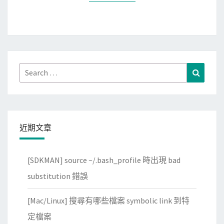
m
a
t
o
r
建
Search
Search
立
for:
應
用
程
近期文章
式
，
[SDKMAN] source ~/.bash_profile 時出現 bad
讓
substitution 錯誤
s
h
[Mac/Linux] 搜尋有哪些檔案 symbolic link 到特
e
定檔案
l