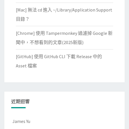
l
[Mac] 無法 cd 進入 ~/Library/Application Support
s
目錄？
c
r
[Chrome] 使用 Tampermonkey 過濾掉 Google 新
i
聞中，不想看到的文章(2025新版)
p
t
[GitHub] 使用 GitHub CLI 下載 Release 中的
在
Asset 檔案
登
入
時
自
動
近期迴響
執
行
James Yu