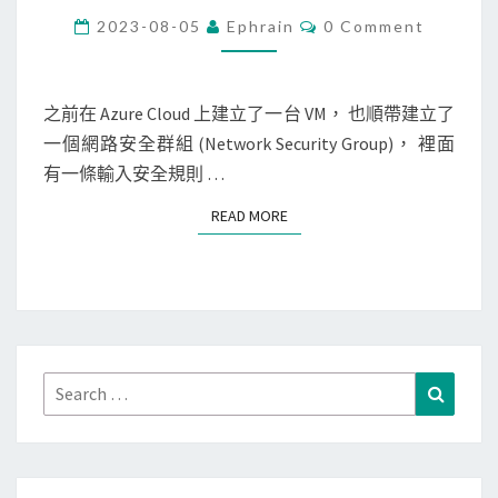
r
C
2023-08-05
Ephrain
0 Comment
O
e
M
M
]
E
N
之前在 Azure Cloud 上建立了一台 VM， 也順帶建立了
使
T
一個網路安全群組 (Network Security Group)， 裡面
用
S
有一條輸入安全規則 …
A
z
READ MORE
READ MORE
u
r
e
C
L
I
Search
Search
設
for:
定
網