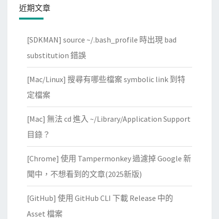
路
近期文章
安
全
[SDKMAN] source ~/.bash_profile 時出現 bad
群
substitution 錯誤
組
中
[Mac/Linux] 搜尋有哪些檔案 symbolic link 到特
的
定檔案
輸
入
[Mac] 無法 cd 進入 ~/Library/Application Support
規
目錄？
則
，
[Chrome] 使用 Tampermonkey 過濾掉 Google 新
允
聞中，不想看到的文章(2025新版)
許
家
[GitHub] 使用 GitHub CLI 下載 Release 中的
中
Asset 檔案
機