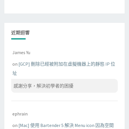
器
連
上
V
近期迴響
M
James Yu
on
[GCP] 刪除已經被附加在虛擬機器上的靜態 IP 位
址
感謝分享，解決初學者的困擾
ephrain
on
[Mac] 使用 Bartender 5 解決 Menu icon 因為空間