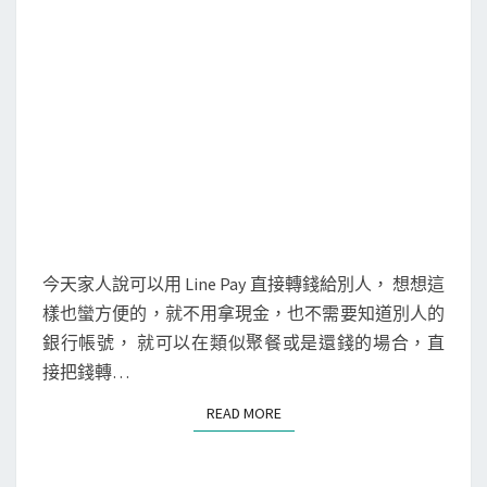
銀
行
帳
戶
儲
值
，
快
速
轉
今天家人說可以用 Line Pay 直接轉錢給別人， 想想這
帳
樣也蠻方便的，就不用拿現金，也不需要知道別人的
給
銀行帳號， 就可以在類似聚餐或是還錢的場合，直
好
接把錢轉…
友
READ MORE
READ MORE