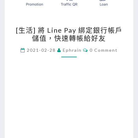
[
[生活] 將 Line Pay 綁定銀行帳戶
生
儲值，快速轉帳給好友
活
]
C
2021-02-28
Ephrain
0 Comment
O
將
M
M
L
E
i
N
T
n
S
e
P
a
y
綁
定