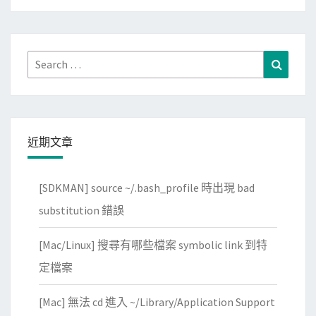
Search
Search
for:
近期文章
[SDKMAN] source ~/.bash_profile 時出現 bad
substitution 錯誤
[Mac/Linux] 搜尋有哪些檔案 symbolic link 到特
定檔案
[Mac] 無法 cd 進入 ~/Library/Application Support