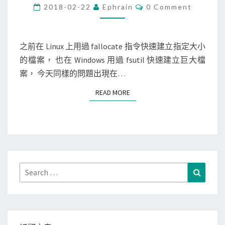
c
C
2018-02-22
Ephrain
0 Comment
O
]
M
M
使
E
用
N
之前在 Linux 上用過 fallocate 指令快速建立指定大小
T
m
的檔案， 也在 Windows 用過 fsutil 快速建立巨大檔
S
k
案， 今天同樣的問題出現在…
f
READ MORE
READ MORE
i
l
e
指
令
，
Search
Search
快
for:
速
建
立