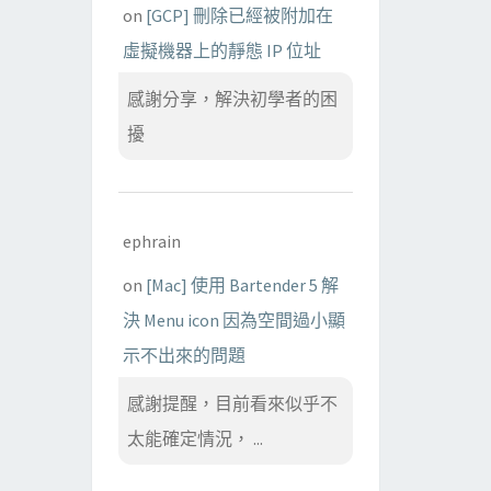
on
[GCP] 刪除已經被附加在
虛擬機器上的靜態 IP 位址
感謝分享，解決初學者的困
擾
ephrain
on
[Mac] 使用 Bartender 5 解
決 Menu icon 因為空間過小顯
示不出來的問題
感謝提醒，目前看來似乎不
太能確定情況， ...