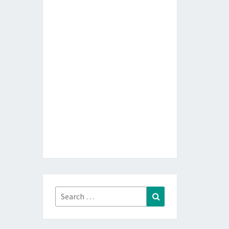
Search
Search
for: