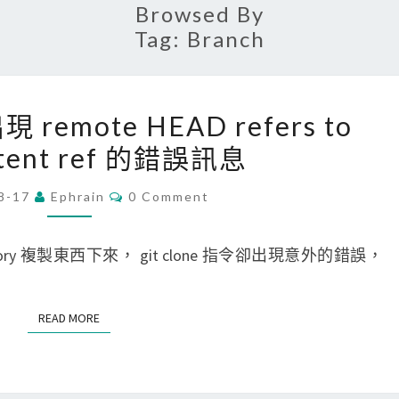
Browsed By
Tag:
Branch
[
 出現 remote HEAD refers to
G
stent ref 的錯誤訊息
i
t
C
8-17
Ephrain
0 Comment
O
]
M
g
M
E
tory 複製東西下來， git clone 指令卻出現意外的錯誤，
i
N
T
t
S
c
READ MORE
READ MORE
l
o
n