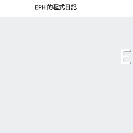
Skip
EPH 的程式日記
to
content