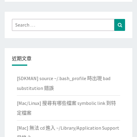
銀
行
帳
Search
Search
戶
for:
儲
值
，
近期文章
快
速
[SDKMAN] source ~/.bash_profile 時出現 bad
轉
帳
substitution 錯誤
給
[Mac/Linux] 搜尋有哪些檔案 symbolic link 到特
好
友
定檔案
[Mac] 無法 cd 進入 ~/Library/Application Support