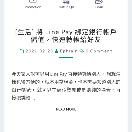
[
[生活] 將 Line Pay 綁定銀行帳戶
生
儲值，快速轉帳給好友
活
]
C
2021-02-28
Ephrain
0 Comment
O
將
M
M
L
E
i
N
今天家人說可以用 Line Pay 直接轉錢給別人， 想想這
T
n
樣也蠻方便的，就不用拿現金，也不需要知道別人的
S
e
銀行帳號， 就可以在類似聚餐或是還錢的場合，直
P
接把錢轉…
a
READ MORE
READ MORE
y
綁
定