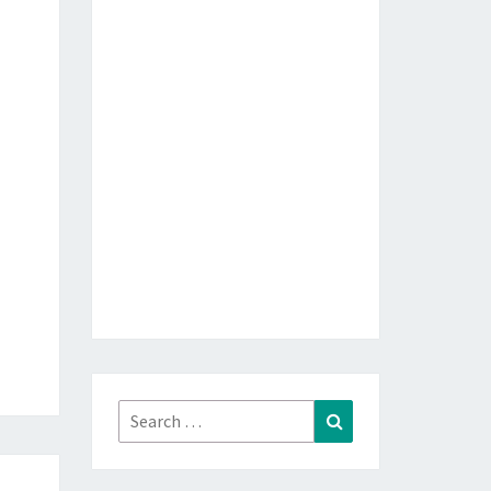
Search
Search
for: