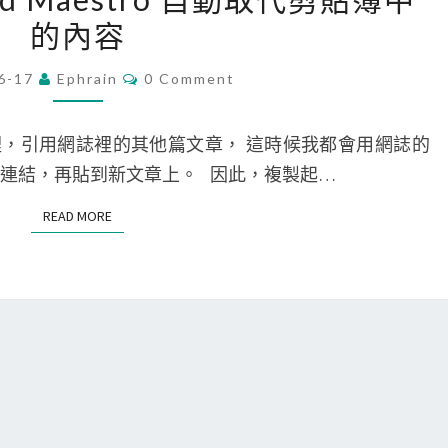
t
M
的內容
D
網
a
r
路
c
C
6-17
Ephrain
0 Comment
o
O
剪
]
M
p
貼
用
M
E
，引用網誌裡的其他篇文章， 這時候我都會用網誌的
b
簿
K
N
T
製連結，再貼到新文章上。 因此，複製起…
o
，
e
S
x
快
y
READ MORE
READ MORE
裡
速
b
的
分
o
文
享
a
字
文
r
檔
字
d
全
資
M
部
料
a