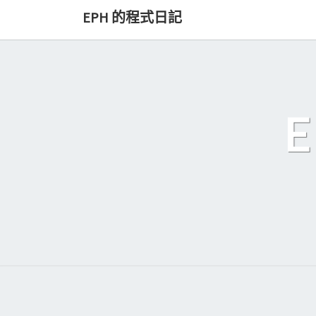
Skip
EPH 的程式日記
to
content