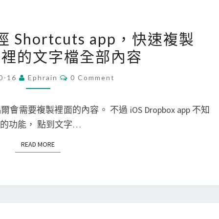
[
徑 Shortcuts app，快速複製
i
ox 裡的文字檔全部內容
P
h
C
0-16
Ephrain
0 Comment
O
o
M
n
M
E
爾會需要複製裡面的內容。 不過 iOS Dropbox app 不知
e
N
T
的功能， 點到文字…
]
S
使
READ MORE
READ MORE
用
捷
徑
S
h