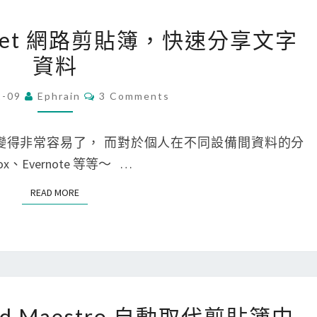
o
[
1p.net 網路剪貼簿，快速分享文字
r
W
資料
t
e
c
b
C
2-09
Ephrain
3 Comments
u
O
]
M
t
利
M
E
變得非常容易了， 而對於個人在不同設備間資料的分
s
用
N
T
、Evernote 等等～ …
a
c
S
p
l
READ MORE
READ MORE
p
1
，
p
快
.
速
n
複
e
[
oard Maestro 自動取代剪貼簿中
製