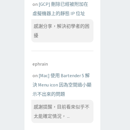
on
[GCP] 刪除已經被附加在
虛擬機器上的靜態 IP 位址
感謝分享，解決初學者的困
擾
ephrain
on
[Mac] 使用 Bartender 5 解
決 Menu icon 因為空間過小顯
示不出來的問題
感謝提醒，目前看來似乎不
太能確定情況， ...