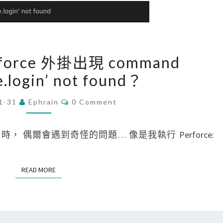
顯
示
每
[
erforce 外掛出現 command
行
V
指
e.login’ not found？
S
令
C
C
1-31
Ephrain
0 Comment
，
O
o
M
幫
d
M
E
助
e 外掛時， 偶爾會遇到奇怪的問題… 像是我執行 Perforce:
e
N
T
除
]
S
錯
P
READ MORE
READ MORE
e
r
f