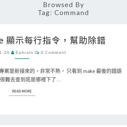
Browsed By
Tag:
Command
[
 make 顯示每行指令，幫助除錯
L
i
C
1-20
Ephrain
0 Comment
O
n
M
M
u
E
這專案是新接來的，非常不熟， 只看到 make 最後的錯誤
N
x
T
 很難去查到底是哪裡下了…
S
]
READ MORE
READ MORE
讓
m
a
k
e