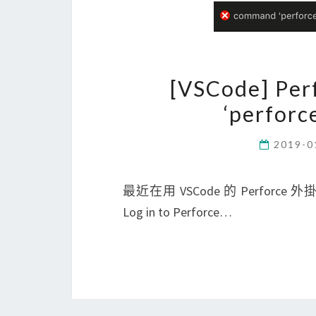
[VSCode] P
‘perforc
2019-0
最近在用 VSCode 的 Perforc
Log in to Perforce…