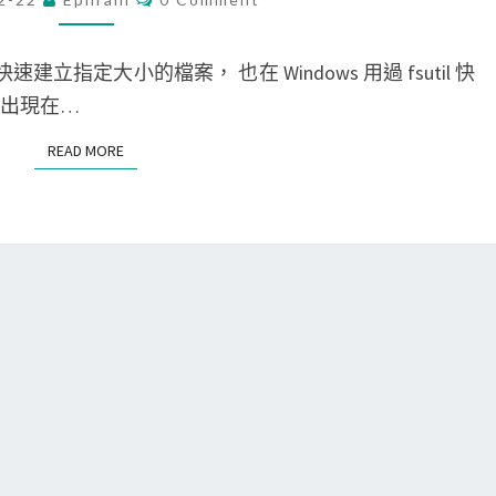
O
’
歷
過
c
M
M
n
史
的
]
E
 指令快速建立指定大小的檔案， 也在 Windows 用過 fsutil 快
o
N
命
s
使
T
題出現在…
t
令
S
h
用
f
READ MORE
READ MORE
？
e
m
o
l
k
u
l
f
n
指
i
d
令
l
？
，
e
重
指
新
令
執
，
行
快
速