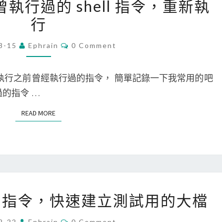
取出曾執行過的 shell 指令，重新執
‘
控
M
行
p
板
a
e
上
c
C
3-15
Ephrain
0 Comment
r
O
下
/
M
f
捲
L
M
E
方法可以執行之前曾經執行過的指令， 簡單記錄一下我常用的吧
o
動
i
N
T
行過的指令 …
r
畫
n
S
c
面
u
READ MORE
READ MORE
e
，
x
.
突
]
l
然
取
o
變
出
g
成
曾
[
file 指令，快速建立測試用的大檔
i
捲
執
M
n
動
行
a
C
2-22
Ephrain
0 Comment