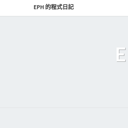
Skip
EPH 的程式日記
to
content