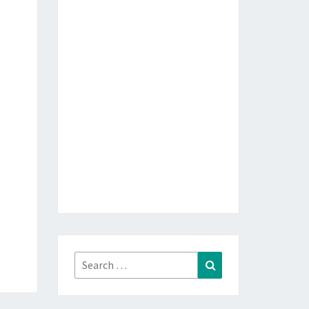
Search
Search
for: