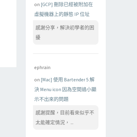
on
[GCP] 刪除已經被附加在
虛擬機器上的靜態 IP 位址
感謝分享，解決初學者的困
擾
ephrain
on
[Mac] 使用 Bartender 5 解
決 Menu icon 因為空間過小顯
示不出來的問題
感謝提醒，目前看來似乎不
太能確定情況， ...