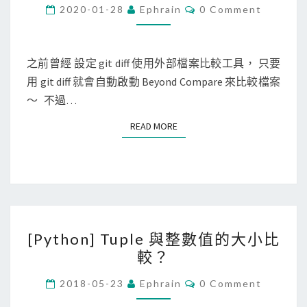
t
C
2020-01-28
Ephrain
0 Comment
O
]
M
M
設
E
定
N
之前曾經 設定 git diff 使用外部檔案比較工具， 只要
T
g
用 git diff 就會自動啟動 Beyond Compare 來比較檔案
S
i
～ 不過…
t
READ MORE
READ MORE
d
i
f
f
t
[
o
[Python] Tuple 與整數值的大小比
P
o
較？
y
l
t
C
使
2018-05-23
Ephrain
0 Comment
O
h
用
M