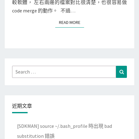
e
r
較軟體， 左右兩邊的檔案對比很清楚，也很容易做
S
y
u
code merge 的動作。 不過…
o
l
READ MORE
READ MORE
n
e
d
就
C
無
o
法
m
比
p
對
Search
Search
a
成
for:
r
功
e
了
做
？
近期文章
目
錄
[SDKMAN] source ~/.bash_profile 時出現 bad
比
對
substitution 錯誤