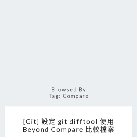
Browsed By
Tag:
Compare
[
[Git] 設定 git difftool 使用
G
Beyond Compare 比較檔案
i