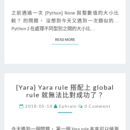
M
o
B
E
n
N
之前遇過一次 [Python] None 與整數值的大小比
e
T
]
較？ 的問題， 沒想到今天又遇到一次類似的…
y
S
T
Python 2 在處理不同型別之間的大小比…
o
u
n
READ MORE
READ MORE
p
d
l
C
e
o
與
m
整
p
[
數
a
[Yara] Yara rule 搭配上 global
Y
值
r
rule 就無法比對成功了？
a
的
e
r
C
大
2018-05-10
Ephrain
0 Comment
比
O
a
小
M
較
M
]
比
檔
E
Y
N
今天遇到一個問題， 第一個 Yara rule 本來可以偵測