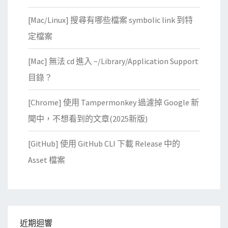
時
[Mac/Linux] 搜尋有哪些檔案 symbolic link 到特
，
忽
定檔案
略
[Mac] 無法 cd 進入 ~/Library/Application Support
特
定
目錄？
檔
[Chrome] 使用 Tampermonkey 過濾掉 Google 新
案
聞中，不想看到的文章(2025新版)
[GitHub] 使用 GitHub CLI 下載 Release 中的
Asset 檔案
近期迴響