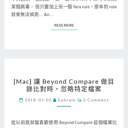
較
案
T
a
某個病毒， 但只要加上另一個 Yara rule，原本的 rule
？
S
r
就會無法偵測… &n…
a
READ MORE
READ MORE
r
u
l
e
搭
配
[
上
[Mac] 讓 Beyond Compare 做目
M
g
錄比對時，忽略特定檔案
a
l
c
o
C
2018-03-02
Ephrain
0 Comment
O
]
b
M
M
讓
a
E
B
N
l
從以前我就蠻喜歡使用 Beyond Compare 這個檔案比
T