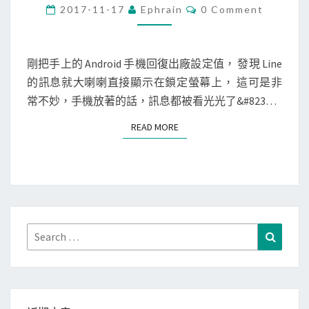
d
C
2017-11-17
Ephrain
0 Comment
O
r
M
M
o
E
i
N
剛把手上的 Android 手機回復出廠設定值， 發現 Line
T
d
的訊息就大喇喇直接顯示在鎖定螢幕上， 這可是非
S
]
常不妙，手機放著的話，訊息都被看光光了&#823…
讓
READ MORE
READ MORE
機
密
通
知
不
要
Search
Search
顯
for:
示
在
鎖