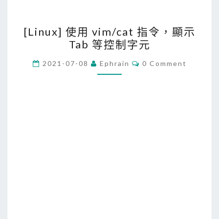
[
[Linux] 使用 vim/cat 指令，顯示
L
Tab 等控制字元
i
n
C
2021-07-08
Ephrain
0 Comment
O
u
M
M
x
E
]
N
T
使
S
用
v
i
m
/
c
a