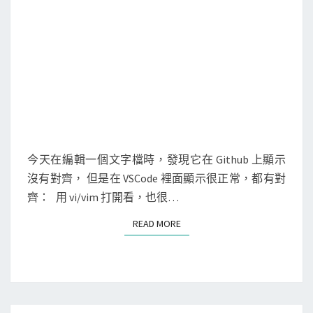
t
指
令
，
顯
示
T
a
b
今天在編輯一個文字檔時，發現它在 Github 上顯示
等
沒有對齊， 但是在 VSCode 裡面顯示很正常，都有對
控
齊： 用 vi/vim 打開看，也很…
制
READ MORE
READ MORE
字
元