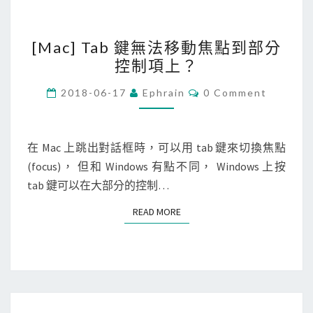
[
[Mac] Tab 鍵無法移動焦點到部分
M
控制項上？
a
c
C
2018-06-17
Ephrain
0 Comment
O
]
M
M
T
E
a
N
在 Mac 上跳出對話框時，可以用 tab 鍵來切換焦點
T
b
(focus)， 但和 Windows 有點不同， Windows 上按
S
鍵
tab 鍵可以在大部分的控制…
無
READ MORE
READ MORE
法
移
動
焦
點