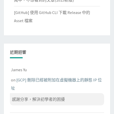
持
[GitHub] 使用 GitHub CLI 下載 Release 中的
續
測
Asset 檔案
速
近期迴響
James Yu
on
[GCP] 刪除已經被附加在虛擬機器上的靜態 IP 位
址
感謝分享，解決初學者的困擾