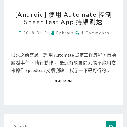
到
[
部
[Android] 使用 Automate 控制
A
分
SpeedTest App 持續測速
n
控
d
制
C
2018-04-21
Ephrain
4 Comments
O
r
項
M
M
o
上
E
i
N
？
很久之前寫過一篇 用 Automate 設定工作流程，自動
T
d
觸發事件、執行動作， 最近有網友問到能不能用它
S
]
來操作 Speedtest 持續測速， 試了一下是可行的…
使
READ MORE
READ MORE
用
A
u
t
o
m
Search
Search