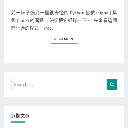
M
o
組
E
n
N
前一陣子遇到一個很奇怪的 Python 信號 (signal) 與
或
T
]
鎖 (Lock) 的問題， 決定把它記錄一下～ 先來看這個
f
S
信
簡化過的程式： imp…
o
號
r
READ MORE
READ MORE
發
k
生
導
時
致
，
d
c
e
o
Search
a
Search
n
for:
d
t
l
e
o
x
c
近期文章
t
k