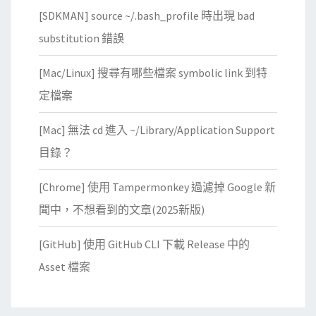
m
？
[SDKMAN] source ~/.bash_profile 時出現 bad
a
n
substitution 錯誤
a
[Mac/Linux] 搜尋有哪些檔案 symbolic link 到特
g
e
定檔案
r
[Mac] 無法 cd 進入 ~/Library/Application Support
裡
的
目錄？
L
[Chrome] 使用 Tampermonkey 過濾掉 Google 新
o
c
聞中，不想看到的文章(2025新版)
k
[GitHub] 使用 GitHub CLI 下載 Release 中的
未
被
Asset 檔案
釋
放