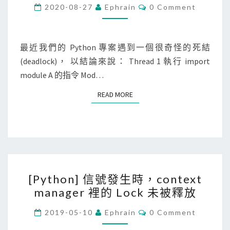
t
C
2020-08-27
Ephrain
0 Comment
O
h
M
M
o
E
n
N
最近我們的 Python 專案遇到一個很奇怪的死結
T
]
(deadlock)， 以結論來說： Thread 1 執行 import
S
在
module A 的指令 Mod…
執
READ MORE
READ MORE
行
緒
中
i
m
[
p
[Python] 信號發生時，context
P
o
manager 裡的 Lock 未被釋放
y
r
t
C
t
2019-05-10
Ephrain
0 Comment
O
h
模
M