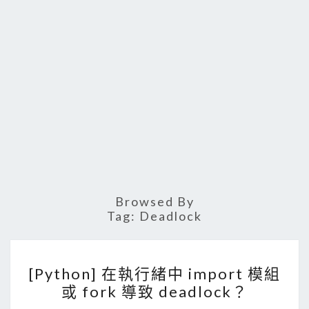
Browsed By
Tag:
Deadlock
[
[Python] 在執行緒中 import 模組
P
或 fork 導致 deadlock？
y