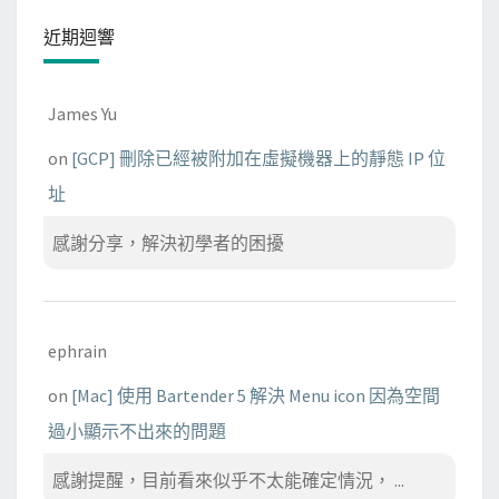
近期迴響
James Yu
on
[GCP] 刪除已經被附加在虛擬機器上的靜態 IP 位
址
感謝分享，解決初學者的困擾
ephrain
on
[Mac] 使用 Bartender 5 解決 Menu icon 因為空間
過小顯示不出來的問題
感謝提醒，目前看來似乎不太能確定情況， ...