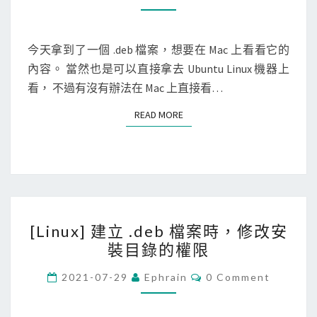
O
]
g
M
M
在
f
E
M
N
今天拿到了一個 .deb 檔案，想要在 Mac 上看看它的
r
T
a
內容。 當然也是可以直接拿去 Ubuntu Linux 機器上
S
o
c
看， 不過有沒有辦法在 Mac 上直接看…
n
上
t
READ MORE
READ MORE
檢
e
視
n
與
d
解
i
開
s
[
.
l
[Linux] 建立 .deb 檔案時，修改安
L
d
o
裝目錄的權限
i
e
c
n
C
b
2021-07-29
Ephrain
0 Comment
k
O
u
檔
M
e
M
x
案