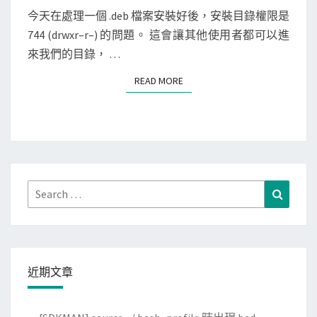
d
E
]
N
今天在處理一個 .deb 檔案安裝好後，安裝目錄權限是
b
T
建
744 (drwxr–r–) 的問題。 這會讓其他使用者都可以進
S
y
立
來我們的目錄， …
a
.
n
READ MORE
READ MORE
d
o
e
t
b
h
檔
e
案
r
時
Search
Search
p
，
for:
r
修
o
改
c
安
e
近期文章
裝
s
目
s