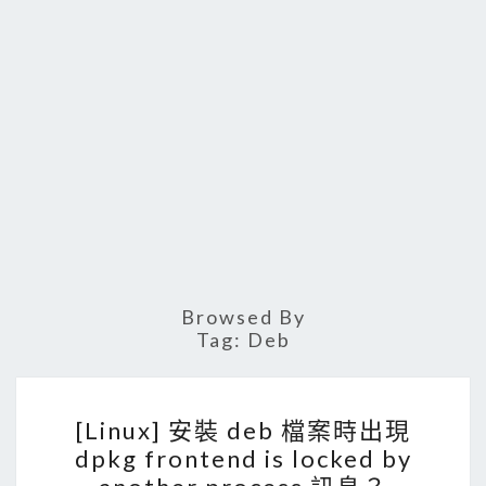
Browsed By
Tag:
Deb
[
[Linux] 安裝 deb 檔案時出現
L
dpkg frontend is locked by
i