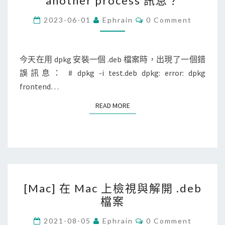
another process 訊息？
n
u
C
2023-06-01
Ephrain
0 Comment
O
x
M
M
]
E
N
今天在用 dpkg 安裝一個 .deb 檔案時，出現了一個錯
安
T
誤訊息： # dpkg -i test.deb dpkg: error: dpkg
裝
S
frontend…
d
e
READ MORE
READ MORE
b
檔
案
時
出
[
現
[Mac] 在 Mac 上檢視與解開 .deb
M
d
檔案
a
p
c
C
2021-08-05
Ephrain
0 Comment
k