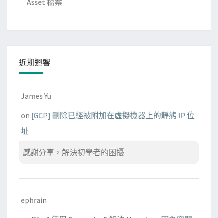
Asset 檔案
t
回
應
？
近期迴響
James Yu
on
[GCP] 刪除已經被附加在虛擬機器上的靜態 IP 位
址
感謝分享，解決初學者的困擾
ephrain