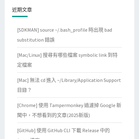
看
近期文章
不
到
[SDKMAN] source ~/.bash_profile 時出現 bad
完
substitution 錯誤
整
的
[Mac/Linux] 搜尋有哪些檔案 symbolic link 到特
H
定檔案
T
T
[Mac] 無法 cd 進入 ~/Library/Application Support
P
目錄？
r
e
[Chrome] 使用 Tampermonkey 過濾掉 Google 新
q
聞中，不想看到的文章(2025新版)
u
e
[GitHub] 使用 GitHub CLI 下載 Release 中的
s