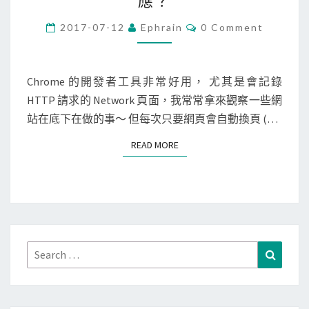
應？
r
o
C
2017-07-12
Ephrain
0 Comment
O
m
M
M
e
E
N
Chrome 的開發者工具非常好用， 尤其是會記錄
]
T
HTTP 請求的 Network 頁面，我常常拿來觀察一些網
C
S
站在底下在做的事～ 但每次只要網頁會自動換頁 (…
h
r
READ MORE
READ MORE
o
m
e
開
發
者
Search
Search
工
for:
具
裡